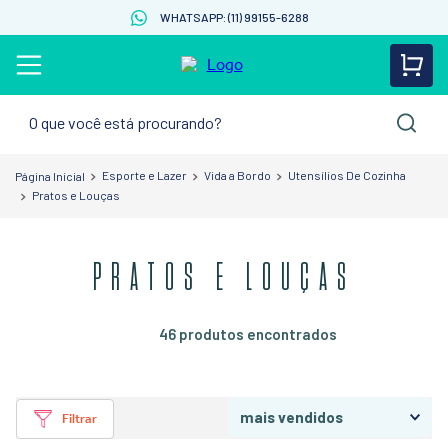
WHATSAPP: (11) 99155-6288
O que você está procurando?
Esporte e Lazer
Vida a Bordo
Utensílios De Cozinha
Pratos e Louças
PRATOS E LOUÇAS
46
produtos
mais vendidos
Filtrar