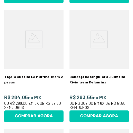
Tigela Guzzini Le Murrine 12cm 2
Bandeja Retangular XG Guzzini
peças
Riviera em Melamina
R$ 284,05
R$ 293,55
no PIX
no PIX
OU
R$ 299,00
EM
5
X DE
R$ 59,80
OU
R$ 309,00
EM
6
X DE
R$ 51,50
SEM JUROS
SEM JUROS
COMPRAR AGORA
COMPRAR AGORA