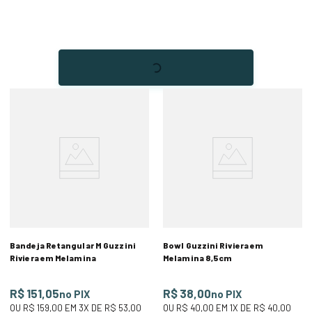
Bandeja Retangular M Guzzini
Bowl Guzzini Riviera em
Riviera em Melamina
Melamina 8,5cm
R$ 151,05
R$ 38,00
no PIX
no PIX
OU
R$ 159,00
EM
3
X DE
R$ 53,00
OU
R$ 40,00
EM
1
X DE
R$ 40,00