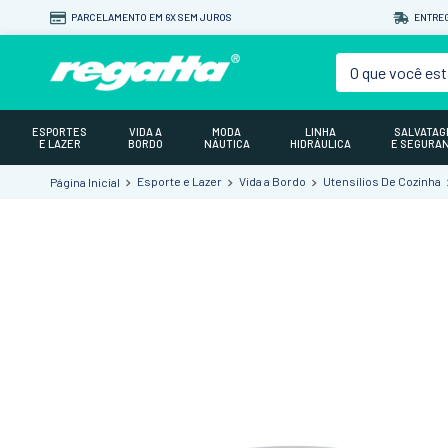
PARCELAMENTO EM 6X SEM JUROS
ENTREG
O que você est
ESPORTES
VIDA A
MODA
LINHA
SALVATA
E LAZER
BORDO
NÁUTICA
HIDRÁULICA
E SEGURA
Esporte e Lazer
Vida a Bordo
Utensílios De Cozinha