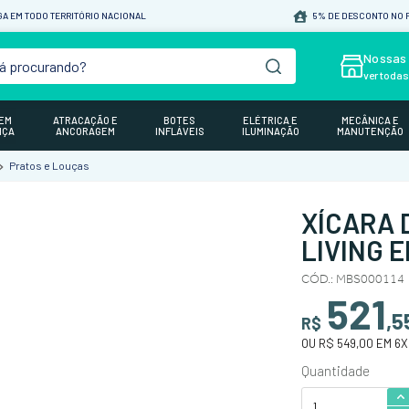
A EM TODO TERRITÓRIO NACIONAL
5% DE DESCONTO NO P
á procurando?
Nossas 
ver toda
GEM
ATRACAÇÃO E
BOTES
ELÉTRICA E
MECÂNICA E
NÇA
ANCORAGEM
INFLÁVEIS
ILUMINAÇÃO
MANUTENÇÃO
Pratos e Louças
XÍCARA 
LIVING 
CÓD.
:
MBS000114
521
,
5
R$
OU
R$ 549,00
EM
6
X