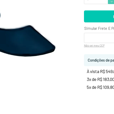
Não sei
meu CEP
Condições de p
À vista R$ 549
3x de R$ 183,0
5x de R$ 109,8