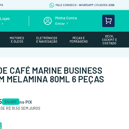
IX
FALE CONOSCO - WHATSAPP: (11) 99155-6288
Lojas
Entrar
s
DECK,
MOTORES
ELETRÔNICOS
PEÇAS E
COCKPIT E
E ÓLEOS
E NAVEGAÇÃO
FERRAGENS
COSTADO
DE CAFÉ MARINE BUSINESS
EM MELAMINA 80ML 6 PEÇAS
5
no PIX
5
% OFF
 DE
R$ 91,50
SEM JUROS