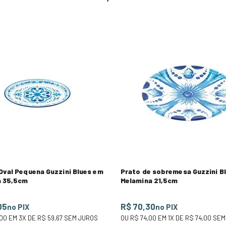
Oval Pequena Guzzini Blues em
Prato de sobremesa Guzzini B
a 35,5cm
Melamina 21,5cm
05
R$ 70,30
no PIX
no PIX
,00
EM
3
X DE
R$ 59,67
SEM JUROS
OU
R$ 74,00
EM
1
X DE
R$ 74,00
SEM