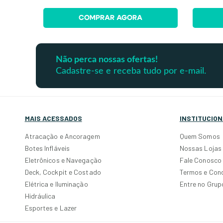
COMPRAR AGORA
Não perca nossas ofertas!
Cadastre-se e receba tudo por e-mail.
MAIS ACESSADOS
INSTITUCION
Atracação e Ancoragem
Quem Somos
Botes Infláveis
Nossas Lojas
Eletrônicos e Navegação
Fale Conosco
Deck, Cockpit e Costado
Termos e Con
Elétrica e Iluminação
Entre no Gru
Hidráulica
Esportes e Lazer