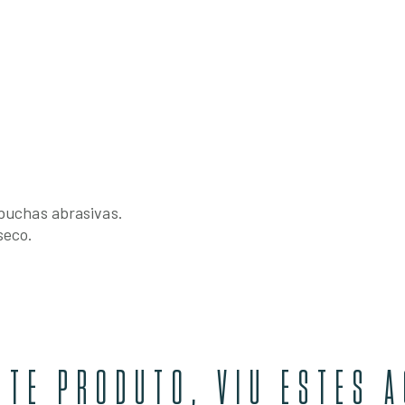
 buchas abrasivas.
seco.
STE PRODUTO, VIU ESTES 