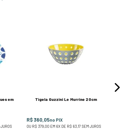
Bandeja
Welcome
R$ 474
OU
R$ 49
lues em
Tigela Guzzini Le Murrine 20cm
R$ 360,05
no PIX
 JUROS
OU
R$ 379,00
EM
6
X DE
R$ 63,17
SEM JUROS