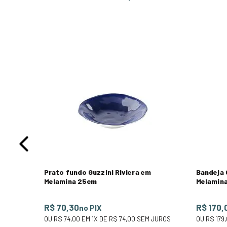
 Line
M JUROS
Prato fundo Guzzini Riviera em
Bandeja 
Melamina 25cm
Melamin
R$ 70,30
R$ 170,
no PIX
OU
R$ 74,00
EM
1
X DE
R$ 74,00
SEM JUROS
OU
R$ 179