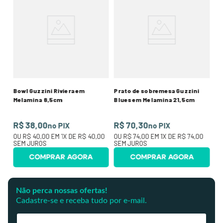
m
Pr
Me
R
O
SE
Bowl Guzzini Riviera em
Prato de sobremesa Guzzini
Melamina 8,5cm
Blues em Melamina 21,5cm
R$ 38,00
R$ 70,30
no PIX
no PIX
OU
R$ 40,00
EM
1
X DE
R$ 40,00
OU
R$ 74,00
EM
1
X DE
R$ 74,00
SEM JUROS
SEM JUROS
COMPRAR AGORA
COMPRAR AGORA
Não perca nossas ofertas!
Cadastre-se e receba tudo por e-mail.