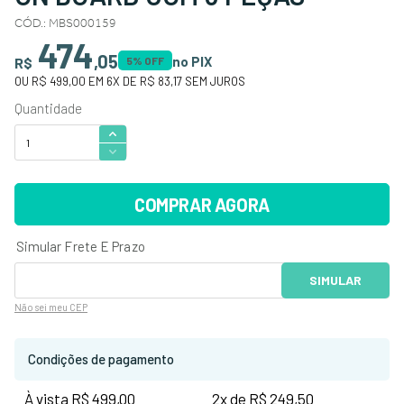
CÓD.
:
MBS000159
474
,
05
no PIX
R$
5
% OFF
OU
R$ 499,00
EM
6
X DE
R$ 83,17
SEM JUROS
COMPRAR AGORA
Não sei
meu CEP
Condições de pagamento
À vista R$ 499,00
2x de R$ 249,50