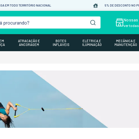
GA EM TODO TERRITÓRIO NACIONAL
5% DE DESCONTO NO P
á procurando?
Nossas 
ver toda
GEM
ATRACAÇÃO E
BOTES
ELÉTRICA E
MECÂNICA E
NÇA
ANCORAGEM
INFLÁVEIS
ILUMINAÇÃO
MANUTENÇÃO