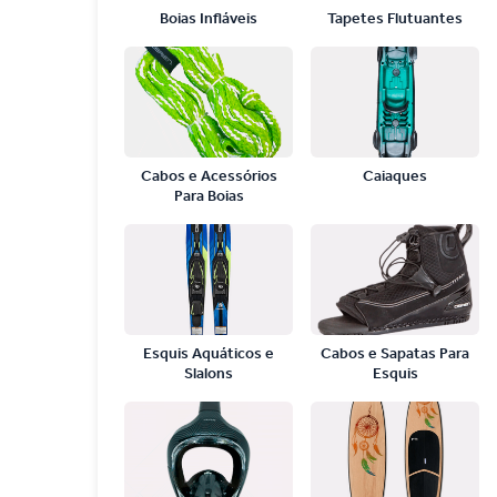
Boias Infláveis
Tapetes Flutuantes
Cabos e Acessórios
Caiaques
Para Boias
Esquis Aquáticos e
Cabos e Sapatas Para
Slalons
Esquis