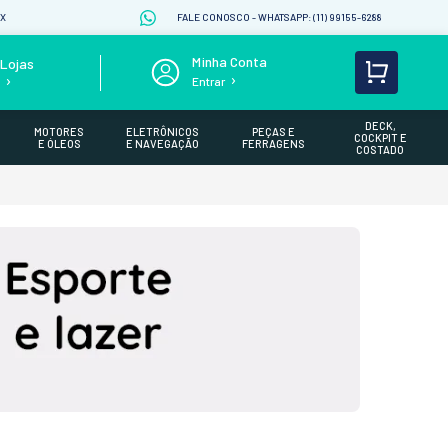
IX
FALE CONOSCO - WHATSAPP: (11) 99155-6288
Lojas
Entrar
s
DECK,
MOTORES
ELETRÔNICOS
PEÇAS E
COCKPIT E
E ÓLEOS
E NAVEGAÇÃO
FERRAGENS
COSTADO