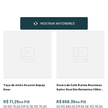
MOSTRAR ANTERIORES
Taça de vinho Guzzini Happy
Xícara de Café Marine Business
Hour
Sailor Soul Em Melamina 106ml
Com 6 Peças
R$ 71,25
R$ 658,35
no PIX
no PIX
OU
R$ 75,00
EM
1
X DE
R$ 75,00
OU
R$ 693,00
EM
6
X DE
R$ 115,50