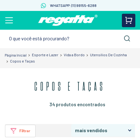
WHATSAPP: (11) 99155-6288
O que você está procurando?
Esporte e Lazer
Vida a Bordo
Utensílios De Cozinha
Copos e Taças
COPOS E TAÇAS
34
produtos
mais vendidos
Filtrar