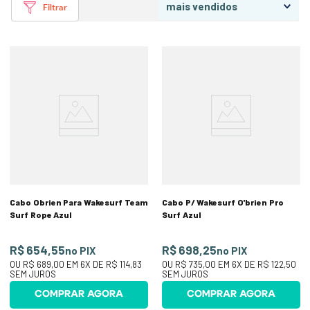
mais vendidos
Filtrar
Cabo Obrien Para Wakesurf Team
Cabo P/ Wakesurf O'brien Pro
Surf Rope Azul
Surf Azul
R$ 654,55
R$ 698,25
no PIX
no PIX
OU
R$ 689,00
EM
6
X DE
R$ 114,83
OU
R$ 735,00
EM
6
X DE
R$ 122,50
SEM JUROS
SEM JUROS
COMPRAR AGORA
COMPRAR AGORA