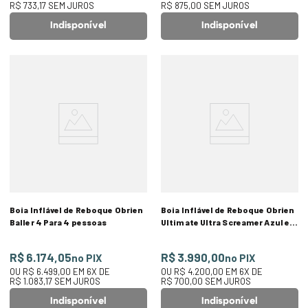
R$ 733,17
SEM JUROS
R$ 875,00
SEM JUROS
Indisponível
Indisponível
Boia Inflável de Reboque Obrien
Boia Inflável de Reboque Obrien
Baller 4 Para 4 pessoas
Ultimate Ultra Screamer Azul e
Verde 3 Pessoas
R$ 6.174,05
R$ 3.990,00
no PIX
no PIX
OU
R$ 6.499,00
EM
6
X DE
OU
R$ 4.200,00
EM
6
X DE
R$ 1.083,17
SEM JUROS
R$ 700,00
SEM JUROS
Indisponível
Indisponível