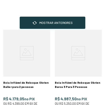
MOSTRAR ANTERIORES
Boia Inflável de Reboque Obrien
Boia Inflável de Reboque Obrien
Baller para 2 pessoas
Barca 3 Para 3 Pessoas
R$ 4.179,05
R$ 4.987,50
no PIX
no PIX
OU
R$ 4.399,00
EM
6
X DE
OU
R$ 5.250,00
EM
6
X DE