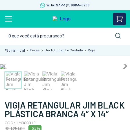
WHATSAPP: (11) 99155-6288
O que você está procurando?
Peças
Deck, Cockpit e Costado
Vigia
VIGIA RETANGULAR JIM BLACK
PLÁSTICA BRANCA 4” X 14”
CÓD.
:
JIM000012
R$
1
.
251
,
00
55%