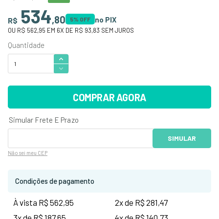
534
,
80
no PIX
R$
5
% OFF
OU
R$ 562,95
EM
6
X DE
R$ 93,83
SEM JUROS
COMPRAR AGORA
Não sei
meu CEP
Condições de pagamento
À vista R$ 562,95
2x de R$ 281,47
3x de R$ 187,65
4x de R$ 140,73