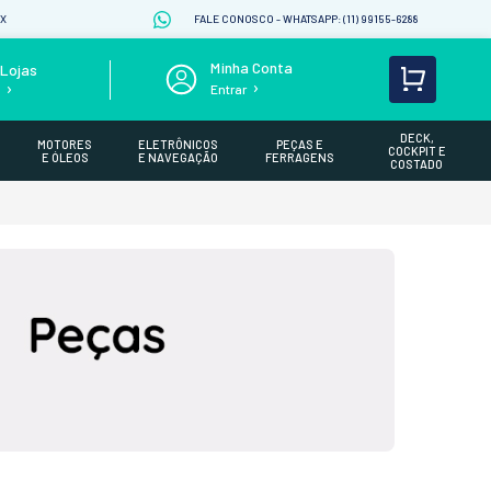
IX
FALE CONOSCO - WHATSAPP: (11) 99155-6288
Lojas
Entrar
s
DECK,
MOTORES
ELETRÔNICOS
PEÇAS E
COCKPIT E
E ÓLEOS
E NAVEGAÇÃO
FERRAGENS
COSTADO