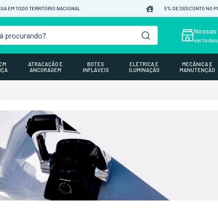
GA EM TODO TERRITÓRIO NACIONAL
5% DE DESCONTO NO P
á procurando?
Nossas 
ver toda
GEM
ATRACAÇÃO E
BOTES
ELÉTRICA E
MECÂNICA E
NÇA
ANCORAGEM
INFLÁVEIS
ILUMINAÇÃO
MANUTENÇÃO