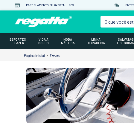
PARCELAMENTO EM 6X SEM JUROS
ENTRE
O que você est
ESPORTES
VIDA A
MODA
LINHA
SALVATA
E LAZER
BORDO
NÁUTICA
HIDRÁULICA
E SEGURA
Peças