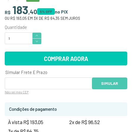
183
,
40
no PIX
R$
5
% OFF
OU
R$ 193,05
EM
3
X DE
R$ 64,35
SEM JUROS
COMPRAR AGORA
Não sei
meu CEP
Condições de pagamento
À vista R$ 193,05
2x de R$ 96,52
3x de R$ 64,35