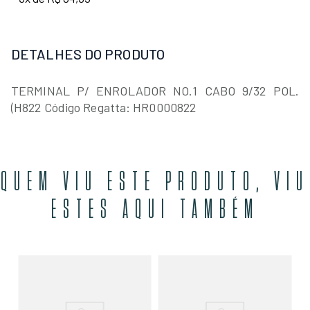
DETALHES DO PRODUTO
TERMINAL P/ ENROLADOR NO.1 CABO 9/32 POL.
(H822 Código Regatta: HR0000822
QUEM VIU ESTE PRODUTO, VIU
ESTES AQUI TAMBÉM
F98
Pi
Aço
En
6