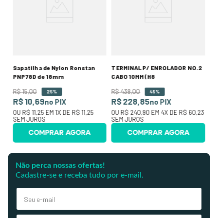
R$
R
75
O
SE
Sapatilha de Nylon Ronstan
TERMINAL P/ ENROLADOR NO.2
PNP78D de 18mm
CABO 10MM (H8
R$
15
,
00
R$
438
,
00
25%
45%
R$ 10,69
R$ 228,85
no PIX
no PIX
OU
R$ 11,25
EM
1
X DE
R$ 11,25
OU
R$ 240,90
EM
4
X DE
R$ 60,23
SEM JUROS
SEM JUROS
COMPRAR AGORA
COMPRAR AGORA
Não perca nossas ofertas!
Cadastre-se e receba tudo por e-mail.