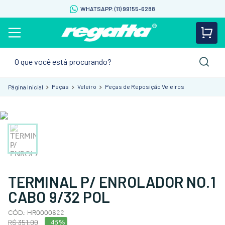
WHATSAPP: (11) 99155-6288
O que você está procurando?
Peças
Veleiro
Peças de Reposição Veleiros
TERMINAL P/ ENROLADOR NO.1
CABO 9/32 POL
CÓD.
:
HR0000822
R$
351
,
00
45%