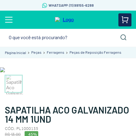
WHATSAPP: (11) 99155-6288
O que você está procurando?
Peças
Ferragens
Peças de Reposição Ferragens
SAPATILHA ACO GALVANIZADO
14 MM 1UND
CÓD.
:
PL1000135
R$
13
,
00
45%