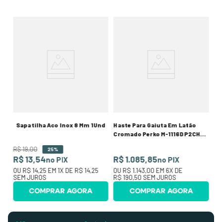
M-
Pr
Se
R$
R$
00
O
SE
Sapatilha Aco Inox 8 Mm 1Und
Haste Para Gaiuta Em Latão
Cromado Perko M-1116DP2CHR
10"
R$
19
,
00
25%
R$ 13,54
R$ 1.085,85
no PIX
no PIX
OU
R$ 14,25
EM
1
X DE
R$ 14,25
OU
R$ 1.143,00
EM
6
X DE
SEM JUROS
R$ 190,50
SEM JUROS
COMPRAR AGORA
COMPRAR AGORA