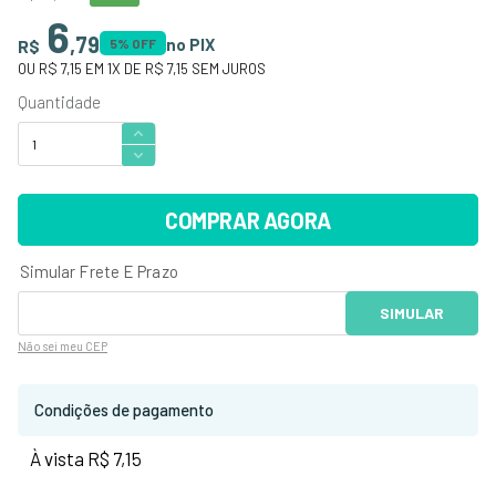
6
,
79
no PIX
R$
5
% OFF
OU
R$ 7,15
EM
1
X DE
R$ 7,15
SEM JUROS
COMPRAR AGORA
Não sei
meu CEP
Condições de pagamento
À vista R$ 7,15