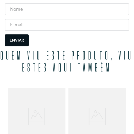
ENVIAR
QUEM VIU ESTE PRODUTO, VIU
ESTES AQUI TAMBÉM
A
R
50
O
SE