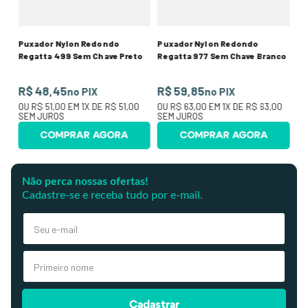
Puxador Nylon Redondo
Puxador Nylon Redondo
Regatta 499 Sem Chave Preto
Regatta 977 Sem Chave Branco
R$ 48,45
R$ 59,85
no PIX
no PIX
OU
R$ 51,00
EM
1
X DE
R$ 51,00
OU
R$ 63,00
EM
1
X DE
R$ 63,00
SEM JUROS
SEM JUROS
COMPRAR AGORA
COMPRAR AGORA
Não perca nossas ofertas!
Cadastre-se e receba tudo por e-mail.
Cadastrar