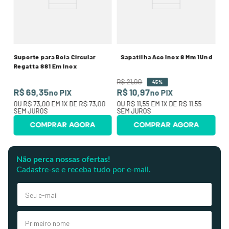
R
0
O
SE
Suporte para Boia Circular
Sapatilha Aco Inox 8 Mm 1Und
Regatta 881 Em Inox
R$
21
,
00
45%
R$ 69,35
R$ 10,97
no PIX
no PIX
OU
R$ 73,00
EM
1
X DE
R$ 73,00
OU
R$ 11,55
EM
1
X DE
R$ 11,55
SEM JUROS
SEM JUROS
COMPRAR AGORA
COMPRAR AGORA
Não perca nossas ofertas!
Cadastre-se e receba tudo por e-mail.