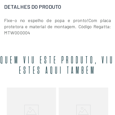
DETALHES DO PRODUTO
Fixe-o no espelho de popa e pronto!
Com placa
protetora e material de montagem. Código Regatta:
MTW000004
QUEM VIU ESTE PRODUTO, VIU
ESTES AQUI TAMBÉM
l
A
R$