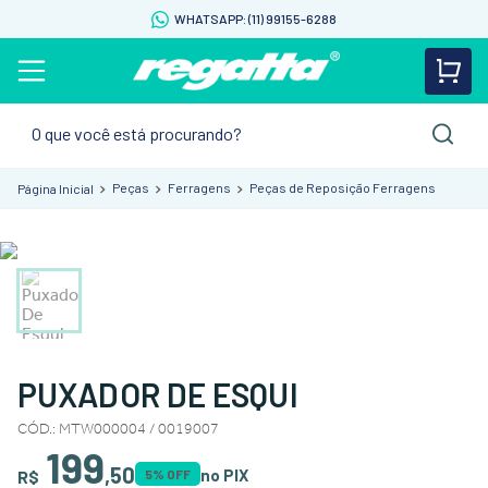
WHATSAPP: (11) 99155-6288
O que você está procurando?
Peças
Ferragens
Peças de Reposição Ferragens
PUXADOR DE ESQUI
CÓD.
:
MTW000004 / 0019007
199
,
50
no PIX
R$
5
% OFF