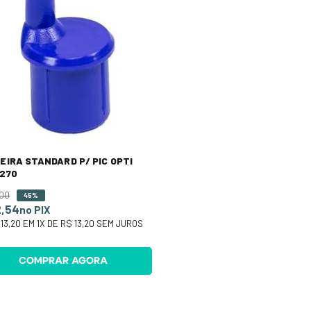
EIRA STANDARD P/ PIC OPTI
1270
00
45%
2,54
no PIX
13,20
EM
1
X DE
R$ 13,20
SEM JUROS
COMPRAR AGORA