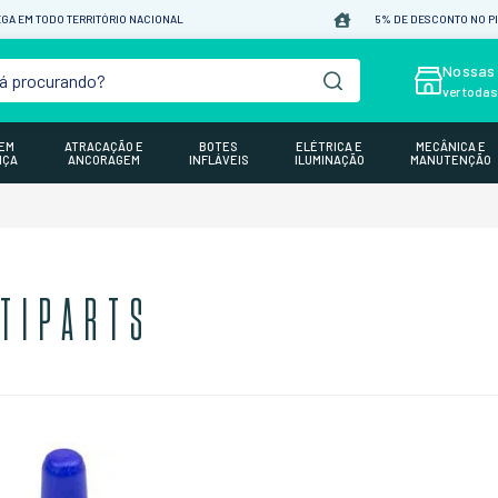
GA EM TODO TERRITÓRIO NACIONAL
5% DE DESCONTO NO P
á procurando?
Nossas 
ver toda
GEM
ATRACAÇÃO E
BOTES
ELÉTRICA E
MECÂNICA E
NÇA
ANCORAGEM
INFLÁVEIS
ILUMINAÇÃO
MANUTENÇÃO
TIPARTS