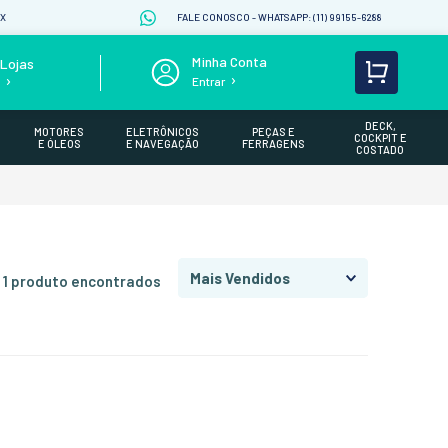
IX
FALE CONOSCO - WHATSAPP: (11) 99155-6288
Lojas
Entrar
s
DECK,
MOTORES
ELETRÔNICOS
PEÇAS E
COCKPIT E
E ÓLEOS
E NAVEGAÇÃO
FERRAGENS
COSTADO
Mais Vendidos
1
produto