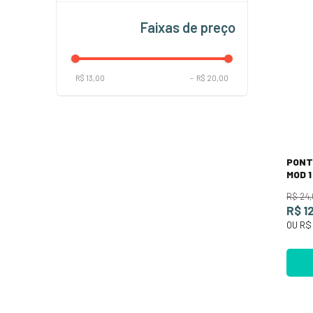
Peças de Reposição Veleiros
Faixas de preço
R$ 13,00
–
R$ 20,00
PONT
MOD 
R$
24
,
R$ 1
OU
R$ 