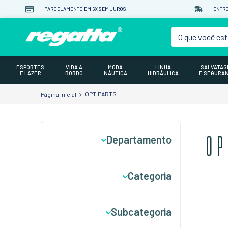
PARCELAMENTO EM 6X SEM JUROS
ENTRE
O que você est
ESPORTES
VIDA A
MODA
LINHA
SALVATA
E LAZER
BORDO
NÁUTICA
HIDRÁULICA
E SEGURA
OPTIPARTS
Departamento
OP
Peças
Categoria
Veleiro
Subcategoria