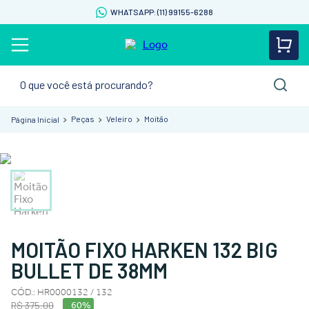
WHATSAPP: (11) 99155-6288
O que você está procurando?
Peças
Veleiro
Moitão
MOITÃO FIXO HARKEN 132 BIG
BULLET DE 38MM
CÓD.
:
HR0000132 / 132
R$
375
,
00
60%