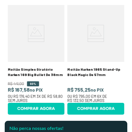
o
Mo
57
R$
R
,60
O
SE
Moitão Simples Giratório
Moitão Harken 1965 Stand-Up
Harken 169 Big Bullet De 38mm
Black Magic De 57mm
R$
441
,
00
60%
R$ 167,58
R$ 755,25
no PIX
no PIX
OU
R$ 176,40
EM
3
X DE
R$ 58,80
OU
R$ 795,00
EM
6
X DE
SEM JUROS
R$ 132,50
SEM JUROS
COMPRAR AGORA
COMPRAR AGORA
Não perca nossas ofertas!