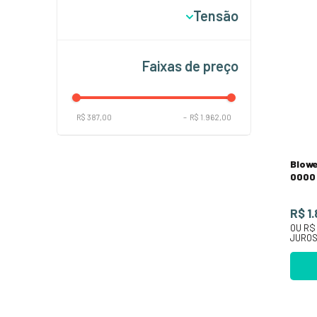
Tensão
4 Polegadas
12 Volts
Faixas de preço
R$ 387,00
–
R$ 1.962,00
Blow
0000 
R$ 1
OU
R$ 
JURO