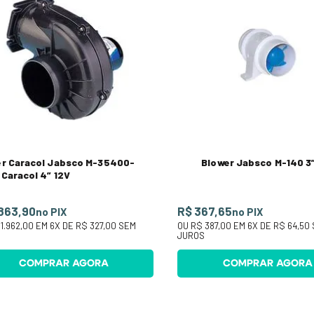
er Caracol Jabsco M-35400-
Blower Jabsco M-140 3”
Caracol 4” 12V
.863,90
R$ 367,65
no PIX
no PIX
1.962,00
EM
6
X DE
R$ 327,00
SEM
OU
R$ 387,00
EM
6
X DE
R$ 64,50
S
JUROS
COMPRAR AGORA
COMPRAR AGORA