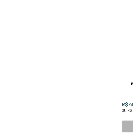
R$ 4
OU
R$ 