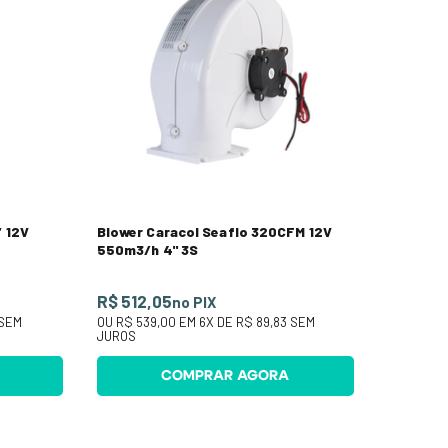
 12V
Blower Caracol Seaflo 320CFM 12V
550m3/h 4" 3S
R$ 512,05
no PIX
SEM
OU
R$ 539,00
EM
6
X DE
R$ 89,83
SEM
JUROS
COMPRAR AGORA