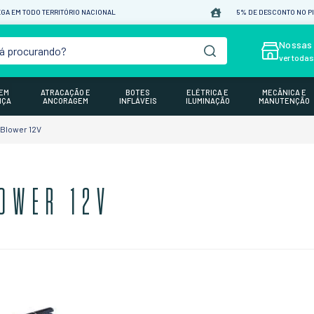
GA EM TODO TERRITÓRIO NACIONAL
5% DE DESCONTO NO P
á procurando?
Nossas 
ver toda
GEM
ATRACAÇÃO E
BOTES
ELÉTRICA E
MECÂNICA E
NÇA
ANCORAGEM
INFLÁVEIS
ILUMINAÇÃO
MANUTENÇÃO
Blower 12V
OWER 12V