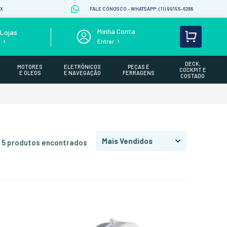
IX
FALE CONOSCO - WHATSAPP: (11) 99155-6288
Lojas
Entrar
s
DECK,
MOTORES
ELETRÔNICOS
PEÇAS E
COCKPIT E
E ÓLEOS
E NAVEGAÇÃO
FERRAGENS
COSTADO
Mais Vendidos
5
produtos