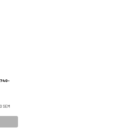
6740-
50
SEM