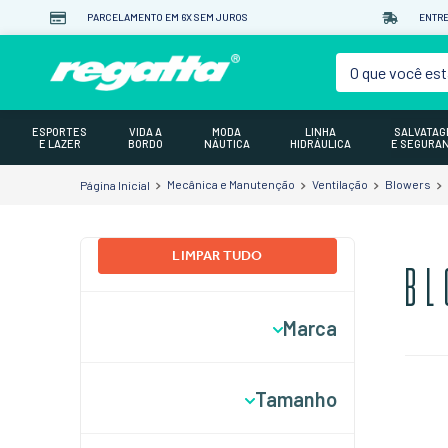
PARCELAMENTO EM 6X SEM JUROS
ENTRE
O que você est
ESPORTES
VIDA A
MODA
LINHA
SALVATA
E LAZER
BORDO
NÁUTICA
HIDRÁULICA
E SEGURA
Mecânica e Manutenção
Ventilação
Blowers
LIMPAR TUDO
BL
Marca
Jabsco
Tamanho
Regatta
SeaFlo
3 Polegadas