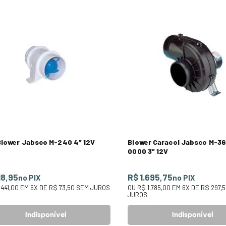
Blower Jabsco M-240 4” 12V
Blower Caracol Jabsco M-3
0000 3” 12V
18,95
R$ 1.695,75
no PIX
no PIX
441,00
EM
6
X DE
R$ 73,50
SEM JUROS
OU
R$ 1.785,00
EM
6
X DE
R$ 297,
JUROS
Indisponível
Indisponível