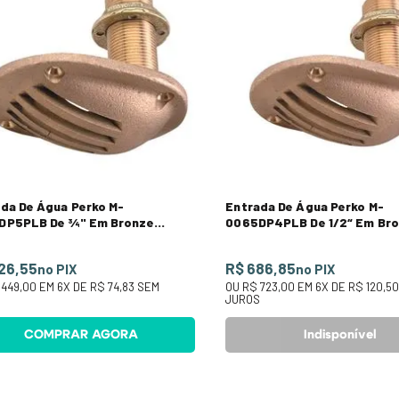
da De Água Perko M-
Entrada De Água Perko M-
DP5PLB De ¾" Em Bronze
0065DP4PLB De 1/2“ Em Br
ido
Fundido
26,55
R$ 686,85
no PIX
no PIX
 449,00
EM
6
X DE
R$ 74,83
SEM
OU
R$ 723,00
EM
6
X DE
R$ 120,5
S
JUROS
COMPRAR AGORA
Indisponível