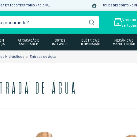
GA EM TODO TERRITÓRIO NACIONAL
5% DE DESCONTO NO P
á procurando?
Nossas 
ver toda
GEM
ATRACAÇÃO E
BOTES
ELÉTRICA E
MECÂNICA E
NÇA
ANCORAGEM
INFLÁVEIS
ILUMINAÇÃO
MANUTENÇÃO
s Hidráulicos
Entrada de Água
TRADA DE ÁGUA