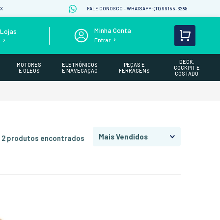
IX
FALE CONOSCO - WHATSAPP: (11) 99155-6288
Lojas
Entrar
s
DECK,
MOTORES
ELETRÔNICOS
PEÇAS E
COCKPIT E
E ÓLEOS
E NAVEGAÇÃO
FERRAGENS
COSTADO
Mais Vendidos
2
produtos