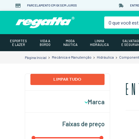
PARCELAMENTO EM 6X SEM JUROS
ENTRE
O que você est
ESPORTES
VIDA A
MODA
LINHA
SALVATA
E LAZER
BORDO
NÁUTICA
HIDRÁULICA
E SEGURA
Mecânica e Manutenção
Hidráulica
Componente
LIMPAR TUDO
EN
Marca
PERKO
Faixas de preço