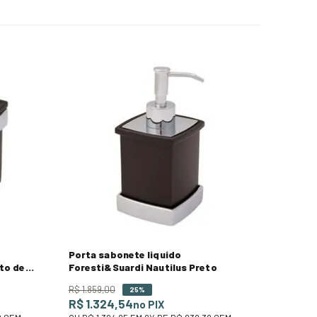
Porta sabonete liquido
to de
Foresti&Suardi Nautilus Preto
R$
1
.
859
,
00
25%
R$ 1.324,54
no PIX