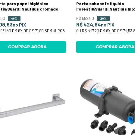
te para papel higiênico
Porta sabonete liquido
ti&Suardi Nautilus cromado
Foresti&Suardi Nautilus Ino
,
00
R$
559
,
00
40%
20%
09,83
R$ 424,84
no PIX
no PIX
431,40
EM
6
X DE
R$ 71,90
SEM JUROS
OU
R$ 447,20
EM
6
X DE
R$ 74,53
S
COMPRAR AGORA
COMPRAR AGORA