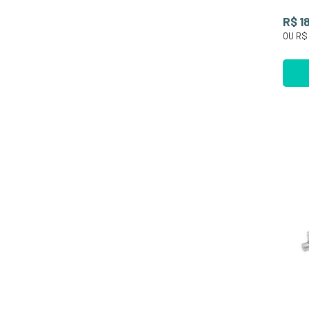
R$ 1
OU
R$ 