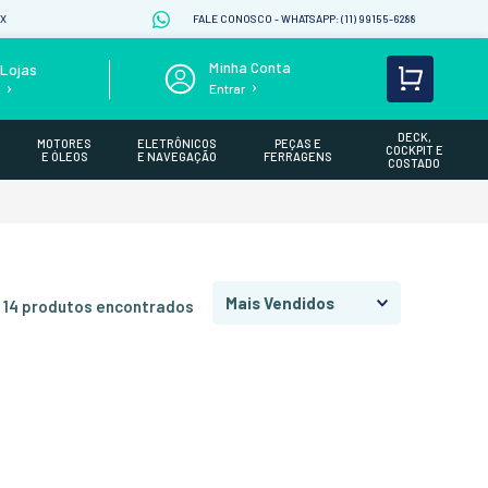
IX
FALE CONOSCO - WHATSAPP: (11) 99155-6288
Lojas
Entrar
s
DECK,
MOTORES
ELETRÔNICOS
PEÇAS E
COCKPIT E
E ÓLEOS
E NAVEGAÇÃO
FERRAGENS
COSTADO
Mais Vendidos
14
produtos