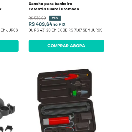
Gancho para banheiro
x
Foresti&Suardi Cromado
R$
539
,
00
20%
R$ 409,64
no PIX
EM JUROS
OU
R$ 431,20
EM
6
X DE
R$ 71,87
SEM JUROS
COMPRAR AGORA