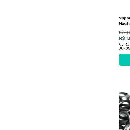
Supor
Naut
R$
1
.
3
R$ 1
OU
R$ 
JURO