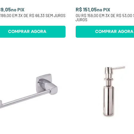
89,05
R$ 151,05
no PIX
no PIX
199,00
EM
3
X DE
R$ 66,33
SEM JUROS
OU
R$ 159,00
EM
3
X DE
R$ 53,00
JUROS
COMPRAR AGORA
COMPRAR AGORA