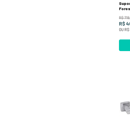
Supor
Fores
R$
719
R$ 4
OU
R$ 