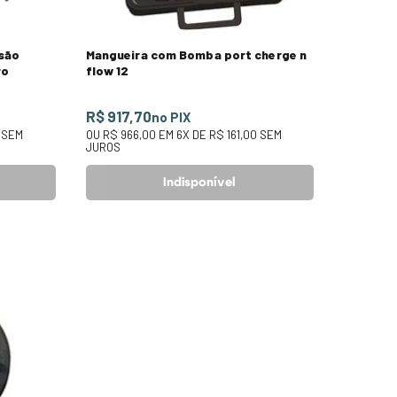
são
Mangueira com Bomba port cherge n
ro
flow 12
R$ 917,70
no PIX
SEM
OU
R$ 966,00
EM
6
X DE
R$ 161,00
SEM
JUROS
Indisponível