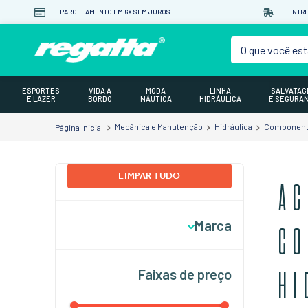
PARCELAMENTO EM 6X SEM JUROS
ENTRE
O que você est
ESPORTES
VIDA A
MODA
LINHA
SALVATA
E LAZER
BORDO
NÁUTICA
HIDRÁULICA
E SEGURA
Mecânica e Manutenção
Hidráulica
Componente
LIMPAR TUDO
AC
Marca
CO
FORESTi & SUARDi
Faixas de preço
HI
Jabsco
Regatta