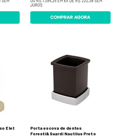
8
SEM
OU
R$ 1.394,25
EM
6
X DE
R$ 232,38
SEM
JUROS
COMPRAR AGORA
so Elet
Porta escova de dentes
Foresti&Suardi Nautilus Preto