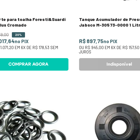
te para toalha Foresti&Suardi
Tanque Acumulador de Pres
ilus Cromado
Jabsco M-30573-0000 1 Lit
39
,
00
20%
.017,64
R$ 897,75
no PIX
no PIX
1.071,20
EM
6
X DE
R$ 178,53
SEM
OU
R$ 945,00
EM
6
X DE
R$ 157,50
S
JUROS
COMPRAR AGORA
Indisponível