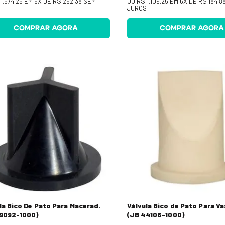
1.574,25
EM
6
X DE
R$ 262,38
SEM
OU
R$ 1.109,25
EM
6
X DE
R$ 184,8
S
JUROS
COMPRAR AGORA
COMPRAR AGORA
la Bico De Pato Para Macerad.
Válvula Bico de Pato Para Va
29092-1000)
(JB 44106-1000)