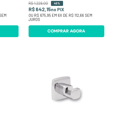
R$
1
.
229
,
00
45%
R$ 642,15
no PIX
SEM
OU
R$ 675,95
EM
6
X DE
R$ 112,66
SEM
JUROS
COMPRAR AGORA