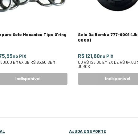
eparo Selo Mecanico Tipo O'ring
Selo Da Bomba 777-9001 (Jb
0000)
75,95
R$ 121,60
no PIX
no PIX
 501,00
EM
6
X DE
R$ 83,50
SEM
OU
R$ 128,00
EM
2
X DE
R$ 64,00
S
JUROS
Indisponível
Indisponível
AL
AJUDA E SUPORTE