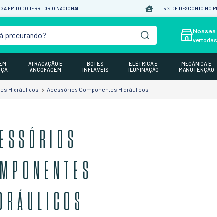
GA EM TODO TERRITÓRIO NACIONAL
5% DE DESCONTO NO P
á procurando?
Nossas 
ver toda
GEM
ATRACAÇÃO E
BOTES
ELÉTRICA E
MECÂNICA E
NÇA
ANCORAGEM
INFLÁVEIS
ILUMINAÇÃO
MANUTENÇÃO
s Hidráulicos
Acessórios Componentes Hidráulicos
ESSÓRIOS
MPONENTES
DRÁULICOS