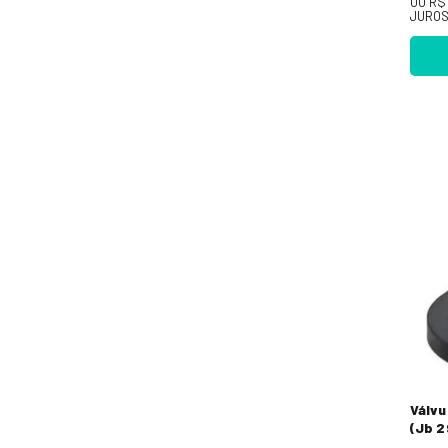
OU
R$ 
JURO
Válvu
(Jb 