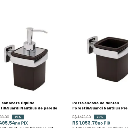
 sabonete liquido
Porta escova de dentes
ti&Suardi Nautilus de parede
Foresti&Suardi Nautilus Pre
parede
99
,
00
R$
1
.
479
,
00
25%
25%
.495,54
R$ 1.053,79
no PIX
no PIX