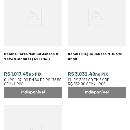
Bomba Porão Manual Jabsco M-
Bomba D'água Jabsco M-18370-
29240-0000 12 (45L/Min)
0000
R$ 1.017,45
R$ 3.032,40
no PIX
no PIX
OU
R$ 1.071,00
EM
6
X DE
R$ 178,50
OU
R$ 3.192,00
EM
6
X DE
SEM JUROS
R$ 532,00
SEM JUROS
Indisponível
Indisponível