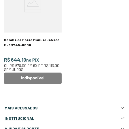
Bomba de Porão Manual Jabsco
M-33745-0000
R$ 644,10
no PIX
OU
R$ 678,00
EM
6
X DE
R$ 113,00
SEM JUROS
Indisponível
MAIS ACESSADOS
Atração e Ancoragem
INSTITUCIONAL
Botes Infláveis
Quem Somos
AJUDA E SUPORTE