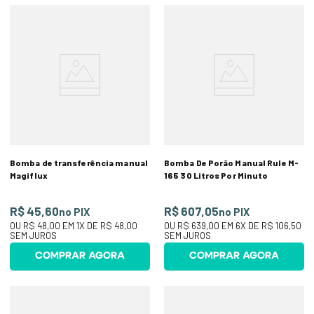
Bomba de transferência manual
Bomba De Porão Manual Rule M-
Magiflux
165 30 Litros Por Minuto
R$ 45,60
R$ 607,05
no PIX
no PIX
OU
R$ 48,00
EM
1
X DE
R$ 48,00
OU
R$ 639,00
EM
6
X DE
R$ 106,50
SEM JUROS
SEM JUROS
COMPRAR AGORA
COMPRAR AGORA