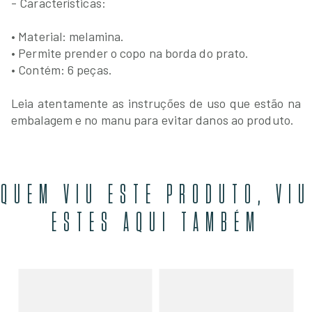
- Características:
• Material: melamina.
• Permite prender o copo na borda do prato.
• Contém: 6 peças.
Leia atentamente as instruções de uso que estão na
embalagem e no manu para evitar danos ao produto.
QUEM VIU ESTE PRODUTO, VIU
ESTES AQUI TAMBÉM
py
Co
Pa