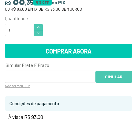
88
,
35
no PIX
R$
5
% OFF
OU
R$ 93,00
EM
1
X DE
R$ 93,00
SEM JUROS
COMPRAR AGORA
Não sei
meu CEP
Condições de pagamento
À vista R$ 93,00