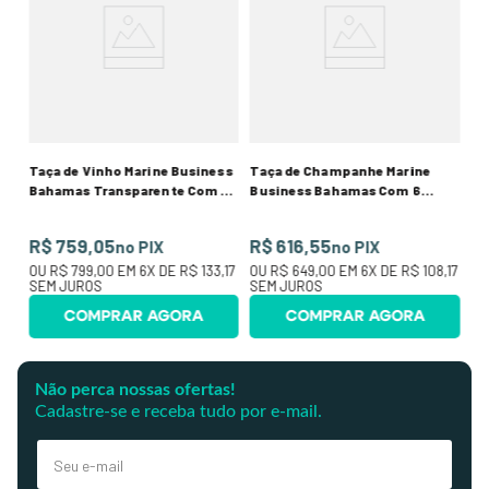
R
0
O
SE
Taça de Vinho Marine Business
Taça de Champanhe Marine
Bahamas Transparente Com 6
Business Bahamas Com 6
Peças
Peças
R$ 759,05
R$ 616,55
no PIX
no PIX
OU
R$ 799,00
EM
6
X DE
R$ 133,17
OU
R$ 649,00
EM
6
X DE
R$ 108,17
SEM JUROS
SEM JUROS
COMPRAR AGORA
COMPRAR AGORA
Não perca nossas ofertas!
Cadastre-se e receba tudo por e-mail.