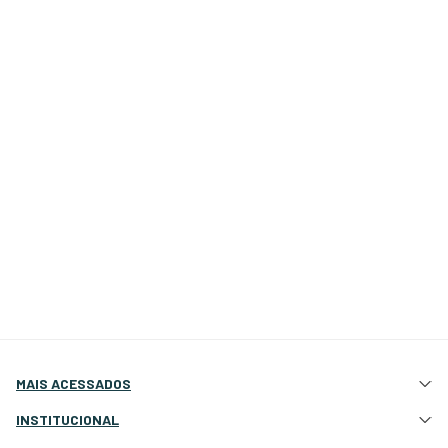
MAIS ACESSADOS
Atração e Ancoragem
INSTITUCIONAL
Botes Infláveis