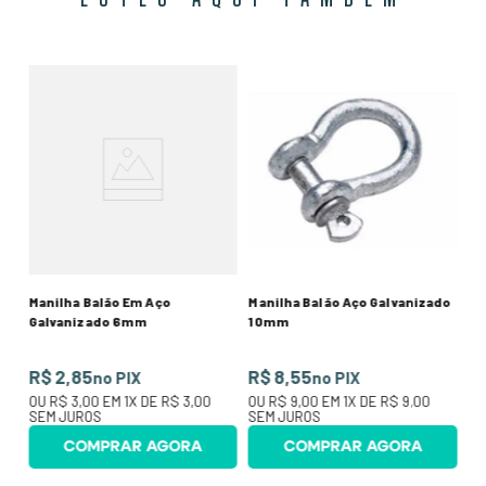
TE
Ma
36
R$
25
O
SE
Manilha Balão Em Aço
Manilha Balão Aço Galvanizado
Galvanizado 6mm
10mm
R$ 2,85
R$ 8,55
no PIX
no PIX
OU
R$ 3,00
EM
1
X DE
R$ 3,00
OU
R$ 9,00
EM
1
X DE
R$ 9,00
SEM JUROS
SEM JUROS
COMPRAR AGORA
COMPRAR AGORA