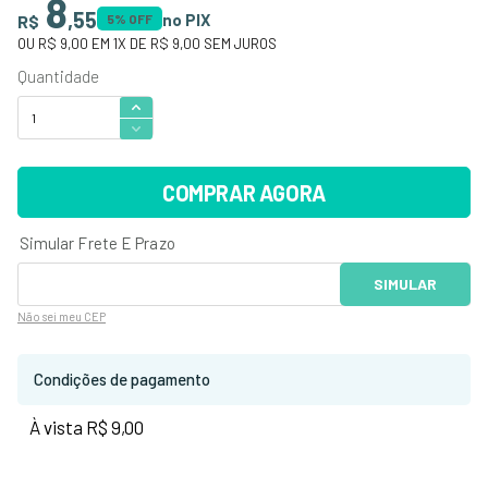
8
,
55
no PIX
R$
5
% OFF
OU
R$ 9,00
EM
1
X DE
R$ 9,00
SEM JUROS
COMPRAR AGORA
Não sei
meu CEP
Condições de pagamento
À vista R$ 9,00