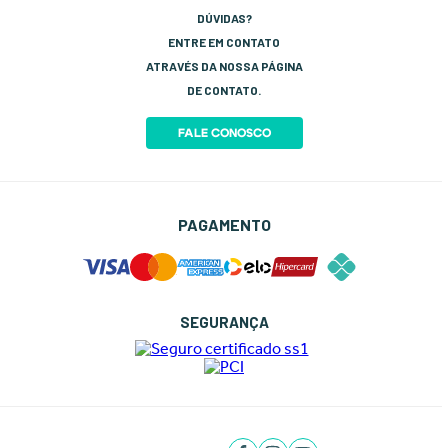
Termos e Condições
Hidráulica
Setor de Peças
DÚVIDAS?
Entre no Grupo do WhatsApp
Esportes e Lazer
Rastreio
ENTRE EM CONTATO
Site Seguro
ATRAVÉS DA NOSSA PÁGINA
Política de Troca
DE CONTATO.
FALE CONOSCO
PAGAMENTO
SEGURANÇA