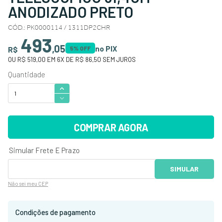
ANODIZADO PRETO
CÓD.
:
PK0000114 / 1311DP2CHR
493
,
05
no PIX
R$
5
% OFF
OU
R$ 519,00
EM
6
X DE
R$ 86,50
SEM JUROS
COMPRAR AGORA
Não sei
meu CEP
Condições de pagamento