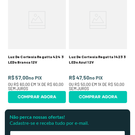
Lu
Re
ado
R
50
O
SE
Luz De Cortesia Regatta 424 3
Luz De Cortesia Regatta 1423 3
LEDs Branca 12V
LEDs Azul 12V
R$ 57,00
R$ 47,50
no PIX
no PIX
OU
R$ 60,00
EM
1
X DE
R$ 60,00
OU
R$ 50,00
EM
1
X DE
R$ 50,00
SEM JUROS
SEM JUROS
COMPRAR AGORA
COMPRAR AGORA
Não perca nossas ofertas!
Cadastre-se e receba tudo por e-mail.