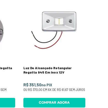
Regatta
Luz De Alcançado Retangular
Regatta 945 Em Inox 12V
R$ 351,50
no PIX
SEM
OU
R$ 370,00
EM
6
X DE
R$ 61,67
SEM JUROS
COMPRAR AGORA