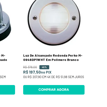
o M-
Luz De Alcançado Redonda Perko M-
mado
0946DP1WHT Em Polímero Branco
R$
378
,
00
45%
R$ 197,50
no PIX
SEM
OU
R$ 207,90
EM
4
X DE
R$ 51,98
SEM JUROS
COMPRAR AGORA