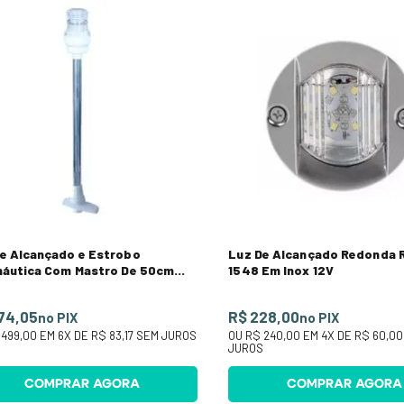
e Alcançado e Estrobo
Luz De Alcançado Redonda 
náutica Com Mastro De 50cm
1548 Em Inox 12V
co
74,05
R$ 228,00
no PIX
no PIX
 499,00
EM
6
X DE
R$ 83,17
SEM JUROS
OU
R$ 240,00
EM
4
X DE
R$ 60,00
JUROS
COMPRAR AGORA
COMPRAR AGORA