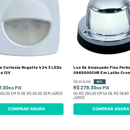
e Cortesia Regatta 424 3 LEDs
Luz De Alcançado Fixa Perk
a 12V
0965000CHR Em Latão Cro
R$
840
,
00
65%
7,00
R$ 279,30
no PIX
no PIX
 60,00
EM
1
X DE
R$ 60,00
SEM JUROS
OU
R$ 294,00
EM
5
X DE
R$ 58,80
JUROS
COMPRAR AGORA
COMPRAR AGORA