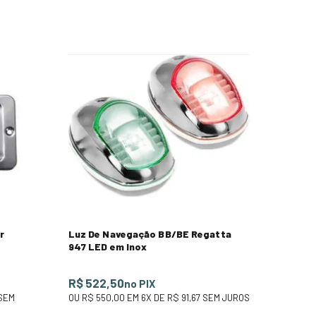
r
Luz De Navegação BB/BE Regatta
947 LED em Inox
R$ 522,50
no PIX
SEM
OU
R$ 550,00
EM
6
X DE
R$ 91,67
SEM JUROS