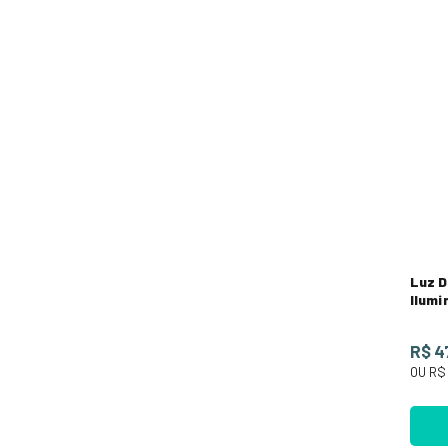
Luz D
Ilumi
Bran
R$ 4
OU
R$