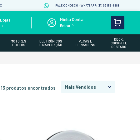
IX
FALE CONOSCO - WHATSAPP: (11) 99155-6288
Lojas
Entrar
s
DECK,
MOTORES
ELETRÔNICOS
PEÇAS E
COCKPIT E
E ÓLEOS
E NAVEGAÇÃO
FERRAGENS
COSTADO
Mais Vendidos
13
produtos