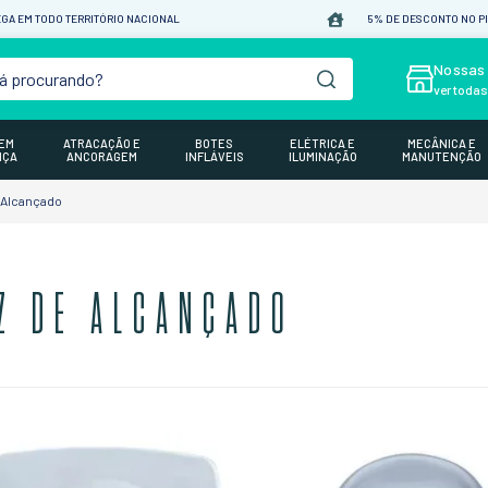
GA EM TODO TERRITÓRIO NACIONAL
5% DE DESCONTO NO P
á procurando?
Nossas 
ver toda
GEM
ATRACAÇÃO E
BOTES
ELÉTRICA E
MECÂNICA E
NÇA
ANCORAGEM
INFLÁVEIS
ILUMINAÇÃO
MANUTENÇÃO
 Alcançado
Z DE ALCANÇADO