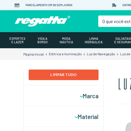
PARCELAMENTO EM 6X SEM JUROS
ENTRE
O que você est
ESPORTES
VIDA A
MODA
LINHA
SALVATA
E LAZER
BORDO
NÁUTICA
HIDRÁULICA
E SEGURA
Elétrica e Iluminação
Luz de Navegação
Luz de
LIMPAR TUDO
LU
Marca
Iluminautica
Material
PERKO
Regatta
Aço Inox