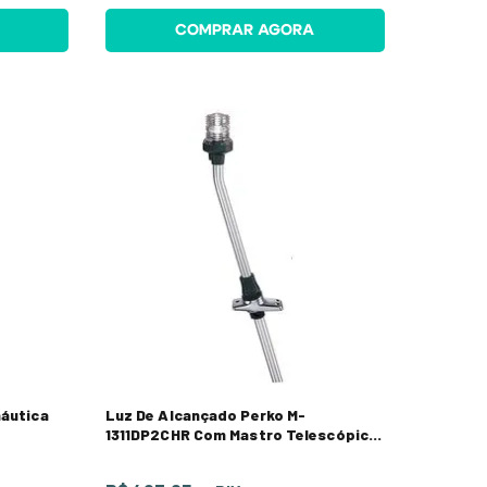
COMPRAR AGORA
náutica
Luz De Alcançado Perko M-
1311DP2CHR Com Mastro Telescópico
51,4cm Anodizado Preto