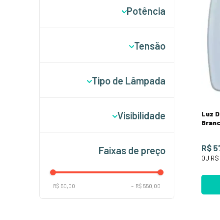
Potência
Alumínio Anodizado
Zinco Cromado
2 Watts
Tensão
Plástico
5 Watts
Latão Cromado
7 Watts
12 Volts
Tipo de Lâmpada
Polímero
LED
Visibilidade
Luz D
Branc
2 Milhas Náuticas
R$ 5
Faixas de preço
3 Milhas Náuticas
OU
R$
R$ 50,00
–
R$ 550,00