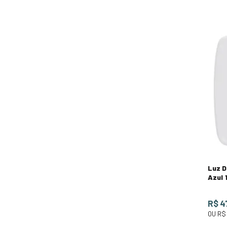
Luz D
Azul 
R$ 4
OU
R$