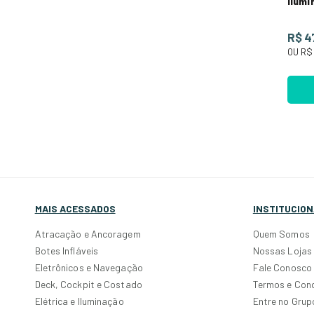
Ilumi
Pret
R$ 4
OU
R$
MAIS ACESSADOS
INSTITUCION
Atracação e Ancoragem
Quem Somos
Botes Infláveis
Nossas Lojas
Eletrônicos e Navegação
Fale Conosco
Deck, Cockpit e Costado
Termos e Con
Elétrica e Iluminação
Entre no Gru