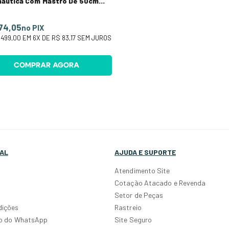
náutica Com Mastro De 50cm
o
74,05
no PIX
 499,00
EM
6
X DE
R$ 83,17
SEM JUROS
COMPRAR AGORA
AL
AJUDA E SUPORTE
Atendimento Site
Cotação Atacado e Revenda
Setor de Peças
dições
Rastreio
po do WhatsApp
Site Seguro