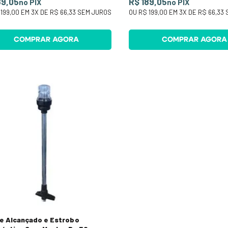
89,05
R$ 189,05
no PIX
no PIX
199,00
EM
3
X DE
R$ 66,33
SEM JUROS
OU
R$ 199,00
EM
3
X DE
R$ 66,33
COMPRAR AGORA
COMPRAR AGORA
e Alcançado e Estrobo