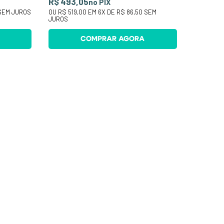
R$ 493,05
no PIX
SEM JUROS
OU
R$ 519,00
EM
6
X DE
R$ 86,50
SEM
JUROS
COMPRAR AGORA