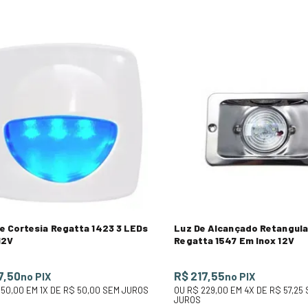
e Cortesia Regatta 1423 3 LEDs
Luz De Alcançado Retangula
12V
Regatta 1547 Em Inox 12V
7,50
R$ 217,55
no PIX
no PIX
 50,00
EM
1
X DE
R$ 50,00
SEM JUROS
OU
R$ 229,00
EM
4
X DE
R$ 57,25
JUROS