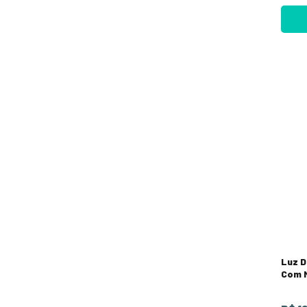
Luz D
Com 