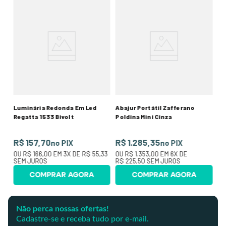
a
Ab
Po
R$
20
O
R$
Luminária Redonda Em Led
Abajur Portátil Zafferano
Regatta 1533 Bivolt
Poldina Mini Cinza
R$ 157,70
R$ 1.285,35
no PIX
no PIX
OU
R$ 166,00
EM
3
X DE
R$ 55,33
OU
R$ 1.353,00
EM
6
X DE
SEM JUROS
R$ 225,50
SEM JUROS
COMPRAR AGORA
COMPRAR AGORA
Não perca nossas ofertas!
Cadastre-se e receba tudo por e-mail.