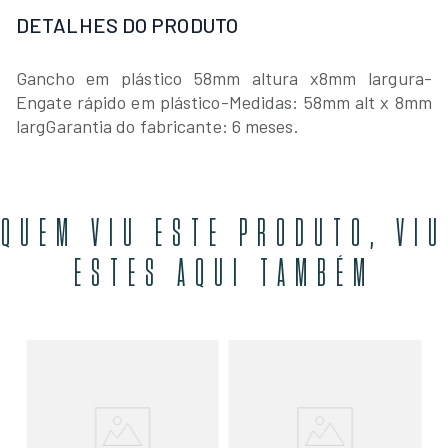
DETALHES DO PRODUTO
Gancho em plástico 58mm altura x8mm largura
-
Engate rápido em plástico
-Medidas: 58mm alt x 8mm
larg
Garantia do fabricante: 6 meses.
QUEM VIU ESTE PRODUTO, VIU
ESTES AQUI TAMBÉM
GA
AL