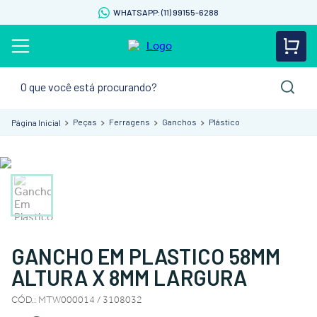
WHATSAPP: (11) 99155-6288
O que você está procurando?
Peças
Ferragens
Ganchos
Plástico
GANCHO EM PLASTICO 58MM
ALTURA X 8MM LARGURA
CÓD.
:
MTW000014 / 3108032