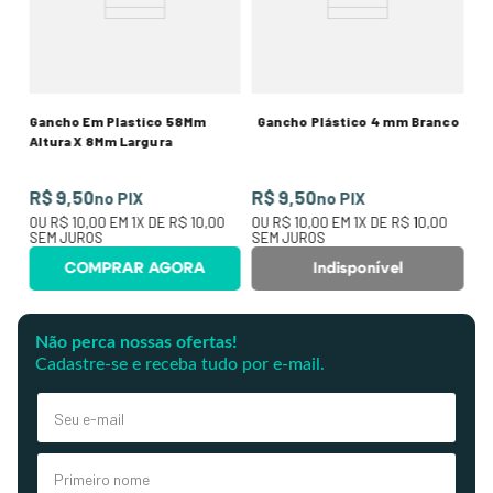
R
0
O
SE
Gancho Em Plastico 58Mm
Gancho Plástico 4 mm Branco
Altura X 8Mm Largura
R$ 9,50
R$ 9,50
no PIX
no PIX
OU
R$ 10,00
EM
1
X DE
R$ 10,00
OU
R$ 10,00
EM
1
X DE
R$ 10,00
SEM JUROS
SEM JUROS
COMPRAR AGORA
Indisponível
Não perca nossas ofertas!
Cadastre-se e receba tudo por e-mail.