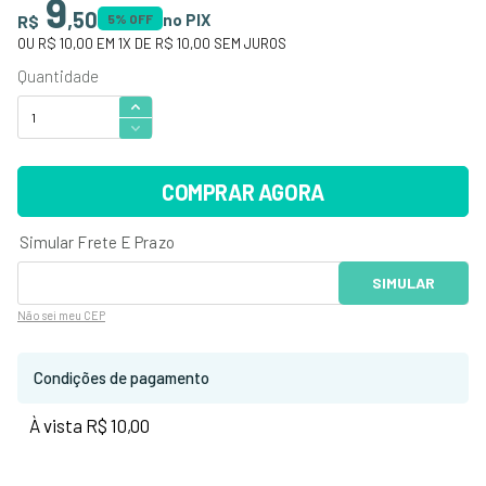
9
,
50
no PIX
R$
5
% OFF
OU
R$ 10,00
EM
1
X DE
R$ 10,00
SEM JUROS
COMPRAR AGORA
Não sei
meu CEP
Condições de pagamento
À vista R$ 10,00