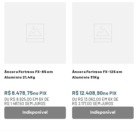
Âncora Fortress FX-85 em
Âncora Fortress FX-125 em
Alumínio 21,4Kg
Alumínio 31Kg
R$ 8.478,75
R$ 12.408,90
no PIX
no PIX
OU
R$ 8.925,00
EM
6
X DE
OU
R$ 13.062,00
EM
6
X DE
R$ 1.487,50
SEM JUROS
R$ 2.177,00
SEM JUROS
Indisponível
Indisponível