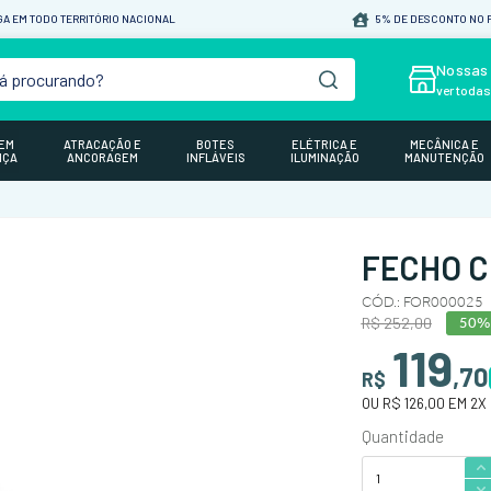
A EM TODO TERRITÓRIO NACIONAL
5% DE DESCONTO NO P
á procurando?
Nossas 
ver toda
GEM
ATRACAÇÃO E
BOTES
ELÉTRICA E
MECÂNICA E
NÇA
ANCORAGEM
INFLÁVEIS
ILUMINAÇÃO
MANUTENÇÃO
FECHO 
CÓD.
:
FOR000025
R$
252
,
00
50%
119
,
70
R$
OU
R$ 126,00
EM
2
X