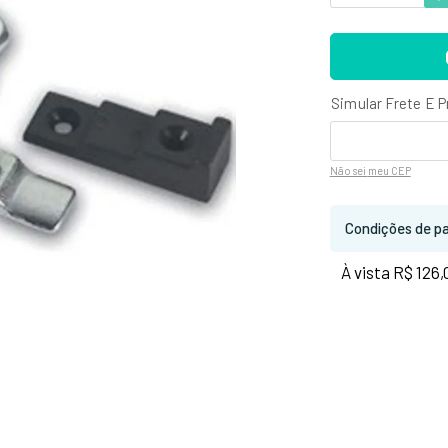
Não sei
meu CEP
Condições de p
À vista R$ 126,