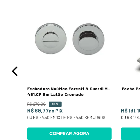
o 3 ½
 JUROS
Fechadura Naútica Foresti & Suardi M-
Fecho P
461.CP Em Latão Cromado
R$
270
,
00
65%
R$ 89,77
R$ 131,1
no PIX
OU
R$ 94,50
EM
1
X DE
R$ 94,50
SEM JUROS
OU
R$ 138
COMPRAR AGORA