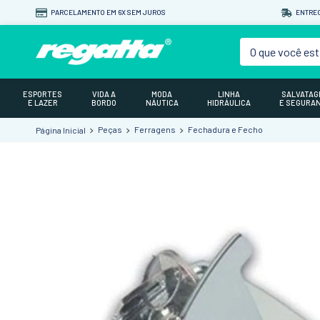
PARCELAMENTO EM 6X SEM JUROS
ENTREG
O que você est
ESPORTES
VIDA A
MODA
LINHA
SALVATA
E LAZER
BORDO
NÁUTICA
HIDRÁULICA
E SEGURA
Peças
Ferragens
Fechadura e Fecho