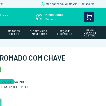
IX
FALE CONOSCO - WHATSAPP: (11) 99155-6288
Lojas
Entrar
s
DECK,
MOTORES
ELETRÔNICOS
PEÇAS E
COCKPIT E
E ÓLEOS
E NAVEGAÇÃO
FERRAGENS
COSTADO
CROMADO COM CHAVE
no PIX
5
% OFF
 DE
R$ 63,00
SEM JUROS