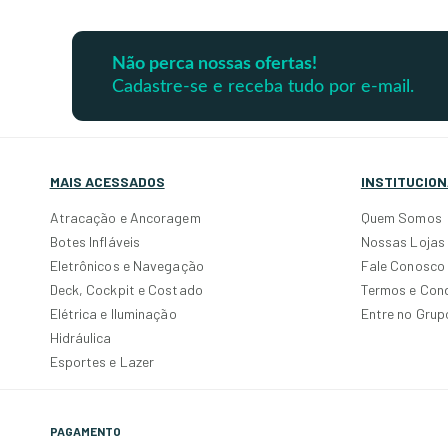
Não perca nossas ofertas!
Cadastre-se e receba tudo por e-mail.
MAIS ACESSADOS
INSTITUCION
Atracação e Ancoragem
Quem Somos
Botes Infláveis
Nossas Lojas
Eletrônicos e Navegação
Fale Conosco
Deck, Cockpit e Costado
Termos e Con
Elétrica e Iluminação
Entre no Gru
Hidráulica
Esportes e Lazer
PAGAMENTO