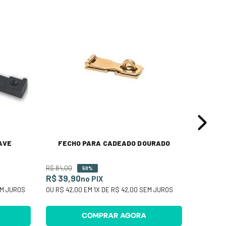
Fecho P
Cromad
R$ 327
OU
R$ 34
AVE
FECHO PARA CADEADO DOURADO
R$
84
,
00
50%
R$ 39,90
no PIX
M JUROS
OU
R$ 42,00
EM
1
X DE
R$ 42,00
SEM JUROS
COMPRAR AGORA