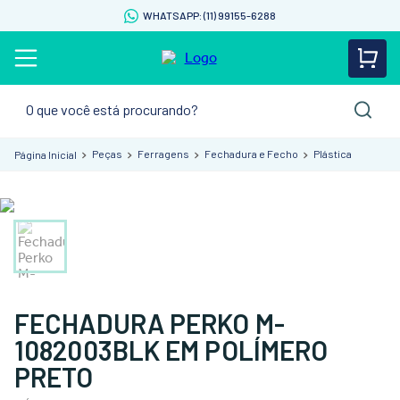
WHATSAPP: (11) 99155-6288
O que você está procurando?
Peças
Ferragens
Fechadura e Fecho
Plástica
FECHADURA PERKO M-
1082003BLK EM POLÍMERO
PRETO