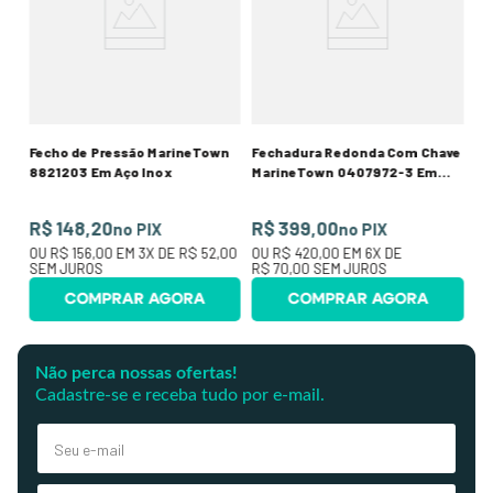
R
50
O
SE
Fecho de Pressão MarineTown
Fechadura Redonda Com Chave
8821203 Em Aço Inox
MarineTown 0407972-3 Em
Aço Inox
R$ 148,20
R$ 399,00
no PIX
no PIX
OU
R$ 156,00
EM
3
X DE
R$ 52,00
OU
R$ 420,00
EM
6
X DE
SEM JUROS
R$ 70,00
SEM JUROS
COMPRAR AGORA
COMPRAR AGORA
Não perca nossas ofertas!
Cadastre-se e receba tudo por e-mail.