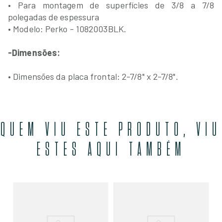
• Para montagem de superfícies de 3/8 a 7/8
polegadas de espessura
• Modelo: Perko - 1082003BLK.
-Dimensões:
• Dimensões da placa frontal: 2-7/8" x 2-7/8".
QUEM VIU ESTE PRODUTO, VIU
ESTES AQUI TAMBÉM
BLK
Fe
10
Pr