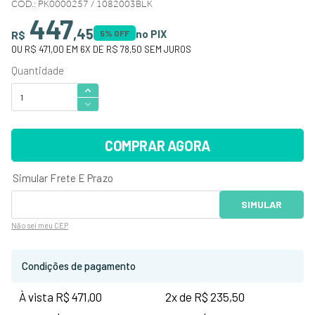
CÓD.
:
PK0000257 / 1082003BLK
447
,
45
no PIX
R$
5
% OFF
OU
R$ 471,00
EM
6
X DE
R$ 78,50
SEM JUROS
COMPRAR AGORA
Não sei
meu CEP
Condições de pagamento
À vista R$ 471,00
2x de R$ 235,50