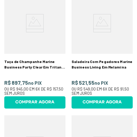
Taça de Champanhe Marine
Saladeira Com Pegadores Marine
Business Party Clear Em Tritan
Business Living Em Melamina
Com 6 Peças
R$ 897,75
R$ 521,55
no PIX
no PIX
OU
R$ 945,00
EM
6
X DE
R$ 157,50
OU
R$ 549,00
EM
6
X DE
R$ 91,50
SEM JUROS
SEM JUROS
COMPRAR AGORA
COMPRAR AGORA