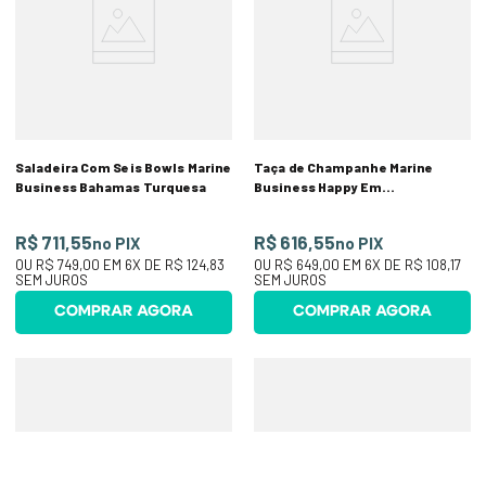
Saladeira Com Seis Bowls Marine
Taça de Champanhe Marine
Business Bahamas Turquesa
Business Happy Em
Metilestireno 236ml Com 6
Peças
R$ 711,55
R$ 616,55
no PIX
no PIX
OU
R$ 749,00
EM
6
X DE
R$ 124,83
OU
R$ 649,00
EM
6
X DE
R$ 108,17
SEM JUROS
SEM JUROS
COMPRAR AGORA
COMPRAR AGORA