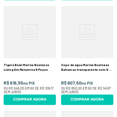
Tigela Bowl Marine Business
Copo de água Marine Business
Living Em Melamina 6 Peças
Bahamas transparente com 6
peças
R$ 616,55
R$ 807,50
no PIX
no PIX
OU
R$ 649,00
EM
6
X DE
R$ 108,17
OU
R$ 850,00
EM
6
X DE
R$ 141,67
SEM JUROS
SEM JUROS
COMPRAR AGORA
COMPRAR AGORA