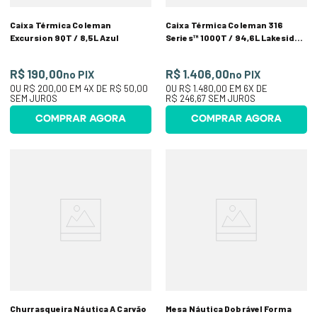
Caixa Térmica Coleman
Caixa Térmica Coleman 316
Excursion 9QT / 8,5L Azul
Series™ 100QT / 94,6L Lakeside
com Rodas
R$ 190,00
R$ 1.406,00
no PIX
no PIX
OU
R$ 200,00
EM
4
X DE
R$ 50,00
OU
R$ 1.480,00
EM
6
X DE
SEM JUROS
R$ 246,67
SEM JUROS
COMPRAR AGORA
COMPRAR AGORA
Churrasqueira Náutica A Carvão
Mesa Náutica Dobrável Forma