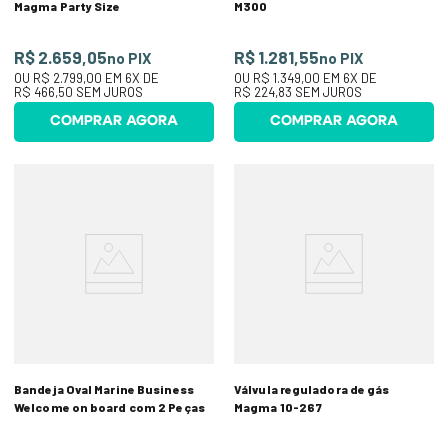
Magma Party Size
M300
R$ 2.659,05
R$ 1.281,55
no PIX
no PIX
OU
R$ 2.799,00
EM
6
X DE
OU
R$ 1.349,00
EM
6
X DE
R$ 466,50
SEM JUROS
R$ 224,83
SEM JUROS
COMPRAR AGORA
COMPRAR AGORA
Bandeja Oval Marine Business
Válvula reguladora de gás
Welcome on board com 2 Peças
Magma 10-267