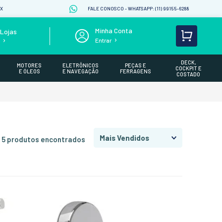
IX
FALE CONOSCO - WHATSAPP: (11) 99155-6288
Lojas
Entrar
s
DECK,
MOTORES
ELETRÔNICOS
PEÇAS E
COCKPIT E
E ÓLEOS
E NAVEGAÇÃO
FERRAGENS
COSTADO
Mais Vendidos
5
produtos