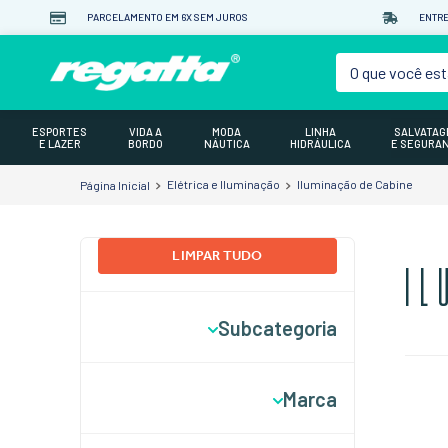
PARCELAMENTO EM 6X SEM JUROS
ENTRE
O que você est
ESPORTES
VIDA A
MODA
LINHA
SALVATA
E LAZER
BORDO
NÁUTICA
HIDRÁULICA
E SEGURA
Elétrica e Iluminação
Iluminação de Cabine
LIMPAR TUDO
IL
Subcategoria
Luz de Leitura
Marca
FORESTi & SUARDi