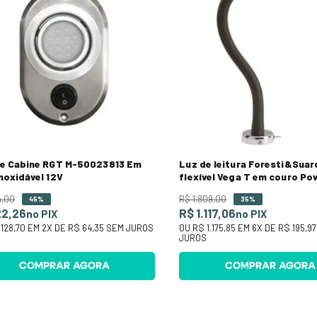
De Cabine RGT M-50023813 Em
Luz de leitura Foresti&Suar
noxidável 12V
flexível Vega T em couro Po
4
,
00
R$
1
.
809
,
00
45%
35%
22,26
R$ 1.117,06
no PIX
no PIX
128,70
EM
2
X DE
R$ 64,35
SEM JUROS
OU
R$ 1.175,85
EM
6
X DE
R$ 195,97
JUROS
COMPRAR AGORA
COMPRAR AGORA