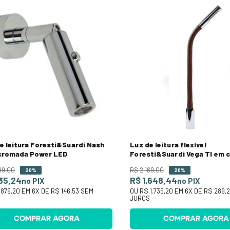
e leitura Foresti&Suardi Nash
Luz de leitura flexível
 cromada Power LED
Foresti&Suardi Vega TI em 
LED
99
,
00
R$
2
.
169
,
00
20%
20%
35,24
R$ 1.648,44
no PIX
no PIX
 879,20
EM
6
X DE
R$ 146,53
SEM
OU
R$ 1.735,20
EM
6
X DE
R$ 289,
S
JUROS
COMPRAR AGORA
COMPRAR AGORA