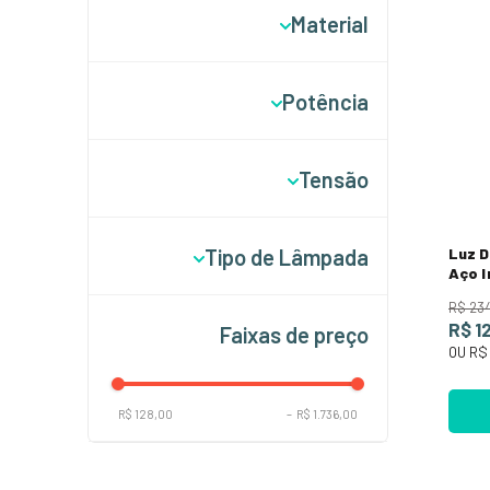
Material
Regatta
Aço Inox
Potência
Latão Galvanizado
2 Watts
Tensão
3 Watts
10 Volts
Tipo de Lâmpada
Luz 
12 Volts
Aço I
30 Volts
R$
23
LED
R$ 1
Faixas de preço
OU
R$ 
R$ 128,00
–
R$ 1.736,00