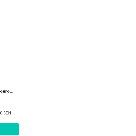
couro
20
SEM