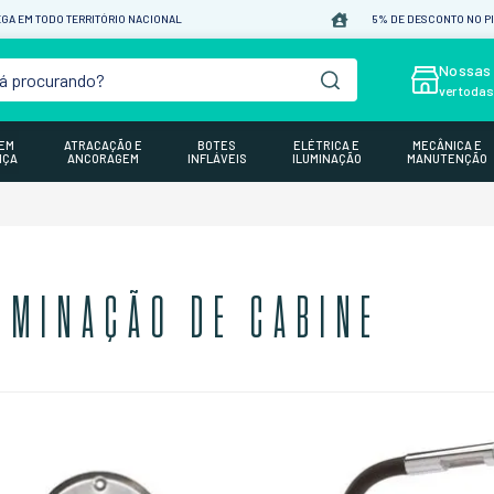
GA EM TODO TERRITÓRIO NACIONAL
5% DE DESCONTO NO P
á procurando?
Nossas 
ver toda
GEM
ATRACAÇÃO E
BOTES
ELÉTRICA E
MECÂNICA E
NÇA
ANCORAGEM
INFLÁVEIS
ILUMINAÇÃO
MANUTENÇÃO
UMINAÇÃO DE CABINE