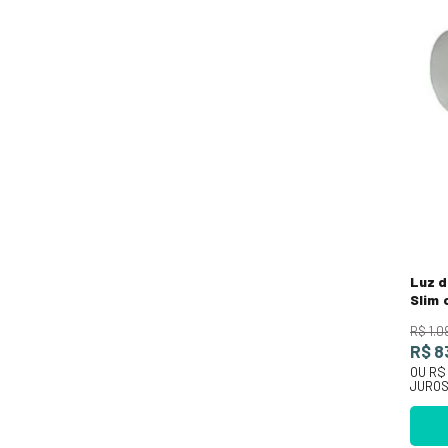
Luz d
Slim
R$
1
.
0
R$ 8
OU
R$
JURO