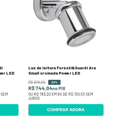
di
Luz de leitura Foresti&Suardi Ara
wer LED
Small cromada Power LED
R$
979
,
00
20%
R$ 744,04
no PIX
SEM
OU
R$ 783,20
EM
6
X DE
R$ 130,53
SEM
JUROS
COMPRAR AGORA