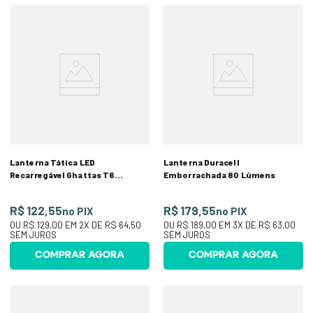
Lanterna Tática LED
Lanterna Duracell
Recarregável Ghattas T6
Emborrachada 80 Lúmens
128000W
R$ 122,55
R$ 179,55
no PIX
no PIX
OU
R$ 129,00
EM
2
X DE
R$ 64,50
OU
R$ 189,00
EM
3
X DE
R$ 63,00
SEM JUROS
SEM JUROS
COMPRAR AGORA
COMPRAR AGORA