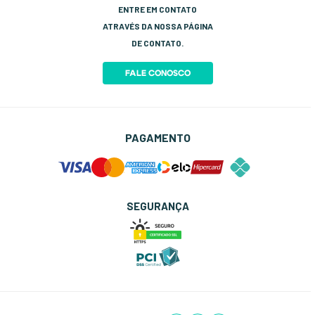
Entre no Grupo do WhatsApp
Esportes e Lazer
Rastreio
ENTRE EM CONTATO
Site Seguro
ATRAVÉS DA NOSSA PÁGINA
Política de Troca
DE CONTATO.
FALE CONOSCO
PAGAMENTO
SEGURANÇA