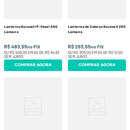
Lanterna Duracell P-Steel 500
Lanterna de Cabeça Duracell 250
Lúmens
Lúmens
R$ 483,55
R$ 293,55
no PIX
no PIX
OU
R$ 509,00
EM
6
X DE
R$ 84,83
OU
R$ 309,00
EM
6
X DE
R$ 51,50
SEM JUROS
SEM JUROS
COMPRAR AGORA
COMPRAR AGORA