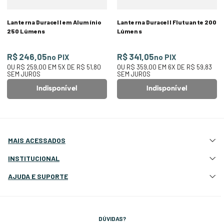
Lanterna Duracell em Alumínio
Lanterna Duracell Flutuante 200
250 Lúmens
Lúmens
R$ 246,05
R$ 341,05
no PIX
no PIX
OU
R$ 259,00
EM
5
X DE
R$ 51,80
OU
R$ 359,00
EM
6
X DE
R$ 59,83
SEM JUROS
SEM JUROS
Indisponível
Indisponível
MAIS ACESSADOS
Atração e Ancoragem
INSTITUCIONAL
Botes Infláveis
Quem Somos
AJUDA E SUPORTE
Eletrônicos e Navegação
Nossas Lojas
Deck, Cockpit e Costado
Atendimento Site
Fale Conosco
Elétrica e Iluminação
Cotação Atacado e Revenda
Termos e Condições
Hidráulica
Setor de Peças
DÚVIDAS?