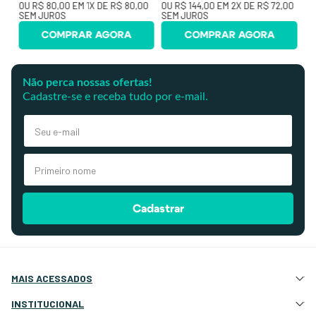
OU
R$ 80,00
EM
1
X DE
R$ 80,00
OU
R$ 144,00
EM
2
X DE
R$ 72,00
SEM JUROS
SEM JUROS
COMPRAR AGORA
COMPRAR AGORA
Não perca nossas ofertas!
Cadastre-se e receba tudo por e-mail.
Cadastrar
MAIS ACESSADOS
Atração e Ancoragem
INSTITUCIONAL