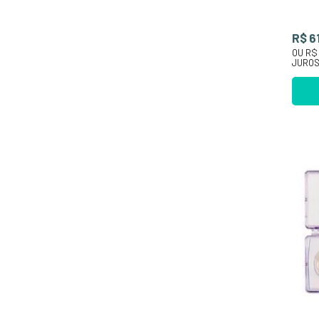
R$ 6
OU
R$
JURO