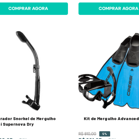
COMPRAR AGORA
COMPRAR AGORA
rador Snorkel de Mergulho
Kit de Mergulho Advanced
i Supernova Dry
R$
910
,
00
5%