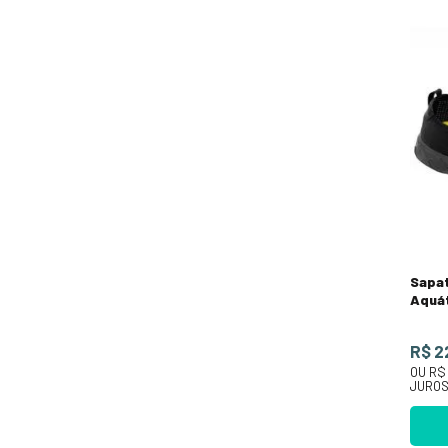
Sapat
Aquát
R$ 2
OU
R$
JURO