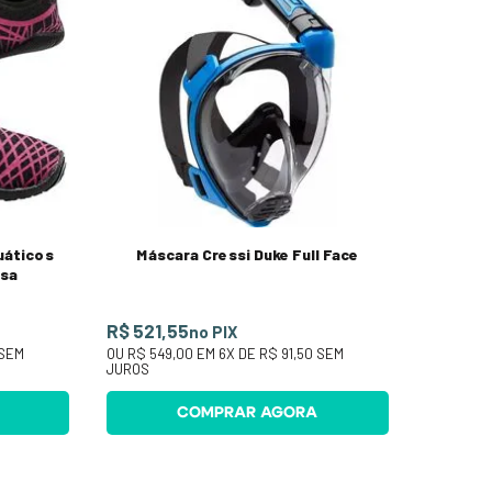
uáticos
Máscara Cressi Duke Full Face
osa
R$ 521,55
no PIX
SEM
OU
R$ 549,00
EM
6
X DE
R$ 91,50
SEM
JUROS
COMPRAR AGORA