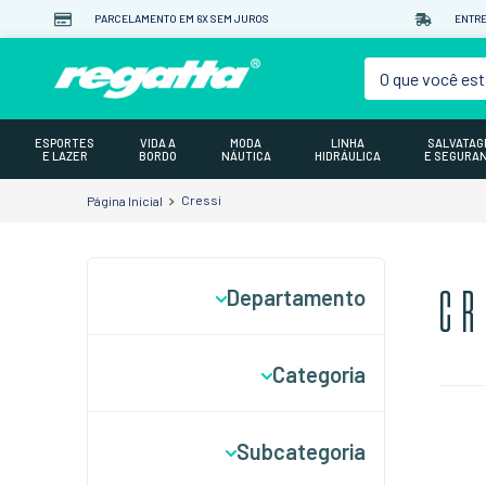
PARCELAMENTO EM 6X SEM JUROS
ENTRE
O que você est
ESPORTES
VIDA A
MODA
LINHA
SALVATA
E LAZER
BORDO
NÁUTICA
HIDRÁULICA
E SEGURA
Cressi
Departamento
CR
Esporte e Lazer
Categoria
LifeStyle
Subcategoria
Moda Náutica