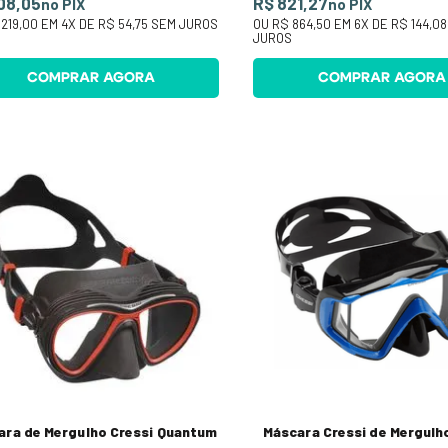
08,05
R$ 821,27
no PIX
no PIX
219,00
EM
4
X DE
R$ 54,75
SEM JUROS
OU
R$ 864,50
EM
6
X DE
R$ 144,08
JUROS
COMPRAR AGORA
COMPRAR AGORA
ara de Mergulho Cressi Quantum
Máscara Cressi de Mergulh