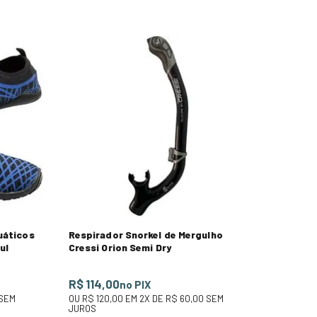
uáticos
Respirador Snorkel de Mergulho
ul
Cressi Orion Semi Dry
R$ 114,00
no PIX
SEM
OU
R$ 120,00
EM
2
X DE
R$ 60,00
SEM
JUROS