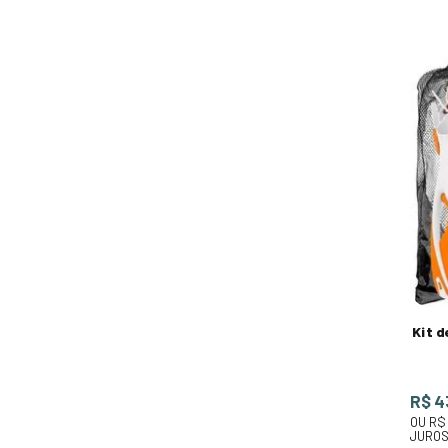
Kit d
R$ 4
OU
R$
JURO