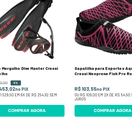
e Mergulho Dive Master Cressi
Sapatilha para Esportes Aq
elho
Cressi Neoprene Fish Pro R
10
,
00
5%
.453,02
R$ 103,55
no PIX
no PIX
1.529,50
EM
6
X DE
R$ 254,92
SEM
OU
R$ 109,00
EM
2
X DE
R$ 54,50
S
JUROS
COMPRAR AGORA
COMPRAR AGORA