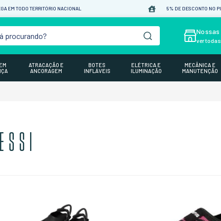
GA EM TODO TERRITÓRIO NACIONAL
5% DE DESCONTO NO P
á procurando?
Nossas 
ver toda
GEM
ATRACAÇÃO E
BOTES
ELÉTRICA E
MECÂNICA E
NÇA
ANCORAGEM
INFLÁVEIS
ILUMINAÇÃO
MANUTENÇÃO
ESSI