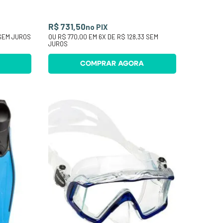
R$ 731,50
no PIX
SEM JUROS
OU
R$ 770,00
EM
6
X DE
R$ 128,33
SEM
JUROS
COMPRAR AGORA