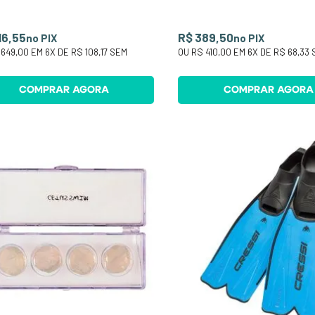
16,55
R$ 389,50
no PIX
no PIX
 649,00
EM
6
X DE
R$ 108,17
SEM
OU
R$ 410,00
EM
6
X DE
R$ 68,33
S
COMPRAR AGORA
COMPRAR AGORA