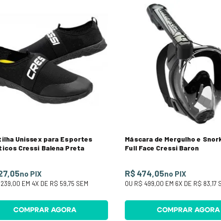
ilha Unissex para Esportes
Máscara de Mergulho e Snork
icos Cressi Balena Preta
Full Face Cressi Baron
27,05
R$ 474,05
no PIX
no PIX
 239,00
EM
4
X DE
R$ 59,75
SEM
OU
R$ 499,00
EM
6
X DE
R$ 83,17
S
S
COMPRAR AGORA
COMPRAR AGORA