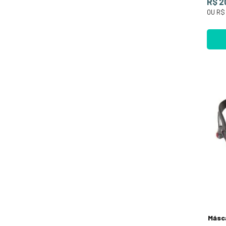
R$ 2
OU
R$ 
Másc