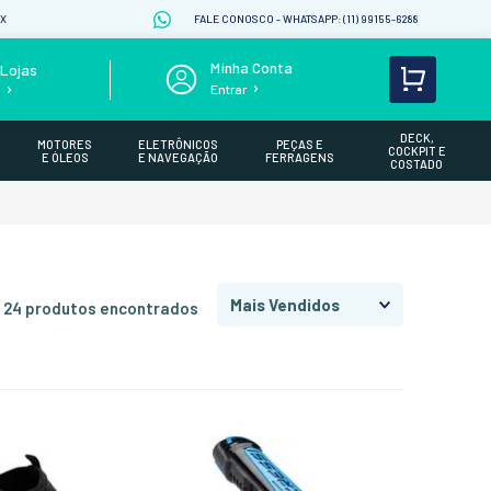
IX
FALE CONOSCO - WHATSAPP: (11) 99155-6288
Lojas
Entrar
s
DECK,
MOTORES
ELETRÔNICOS
PEÇAS E
COCKPIT E
E ÓLEOS
E NAVEGAÇÃO
FERRAGENS
COSTADO
Mais Vendidos
24
produtos