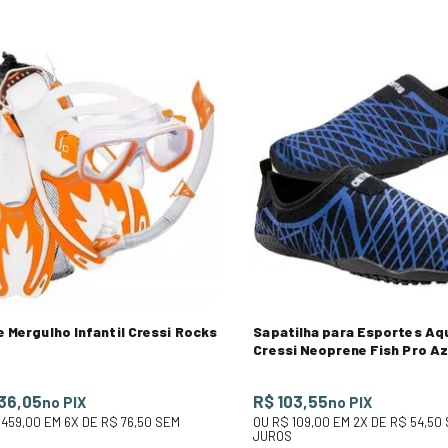
e Mergulho Infantil Cressi Rocks
Sapatilha para Esportes Aq
Cressi Neoprene Fish Pro Az
36,05
R$ 103,55
no PIX
no PIX
 459,00
EM
6
X DE
R$ 76,50
SEM
OU
R$ 109,00
EM
2
X DE
R$ 54,50
S
JUROS