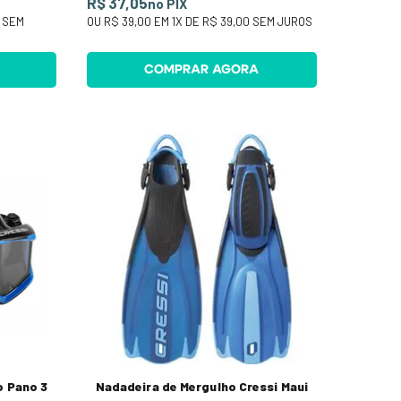
R$ 37,05
no PIX
SEM
OU
R$ 39,00
EM
1
X DE
R$ 39,00
SEM JUROS
COMPRAR AGORA
o Pano 3
Nadadeira de Mergulho Cressi Maui