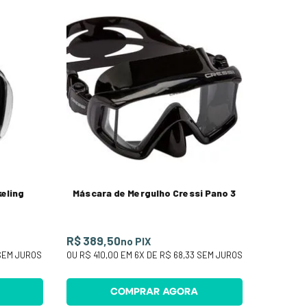
eling
Máscara de Mergulho Cressi Pano 3
R$ 389,50
no PIX
EM JUROS
OU
R$ 410,00
EM
6
X DE
R$ 68,33
SEM JUROS
COMPRAR AGORA