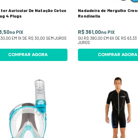
tor Auricular De Natação Cetus
Nadadeira de Mergulho Cres
ug 4 Plugs
Rondinella
8,50
R$ 361,00
no PIX
no PIX
 30,00
EM
1
X DE
R$ 30,00
SEM JUROS
OU
R$ 380,00
EM
6
X DE
R$ 63,33
JUROS
COMPRAR AGORA
COMPRAR AGORA