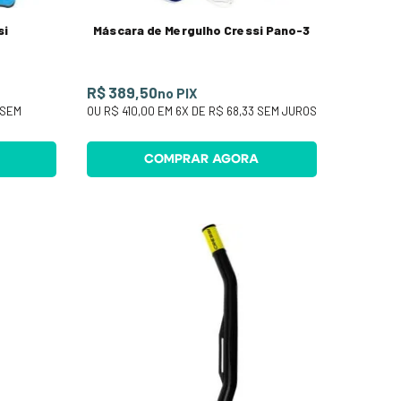
si
Máscara de Mergulho Cressi Pano-3
R$ 389,50
no PIX
SEM
OU
R$ 410,00
EM
6
X DE
R$ 68,33
SEM JUROS
COMPRAR AGORA