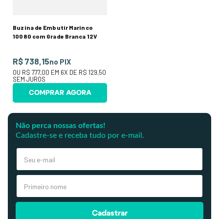
Buzina de Embutir Marinco
10080 com Grade Branca 12V
R$ 738,15
no PIX
OU
R$ 777,00
EM
6
X DE
R$ 129,50
SEM JUROS
COMPRAR AGORA
Não perca nossas ofertas!
Cadastre-se e receba tudo por e-mail.
Cadastrar