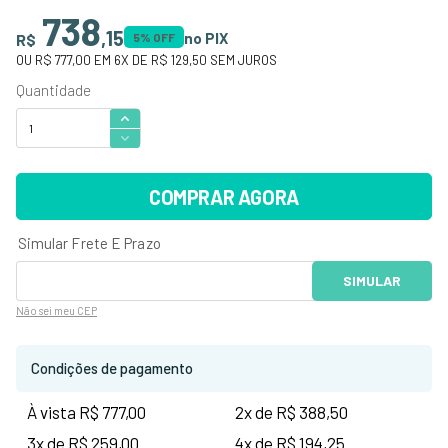
738
,
15
no PIX
R$
5
% OFF
OU
R$ 777,00
EM
6
X DE
R$ 129,50
SEM JUROS
COMPRAR AGORA
Não sei
meu CEP
Condições de pagamento
À vista R$ 777,00
2x de R$ 388,50
3x de R$ 259,00
4x de R$ 194,25