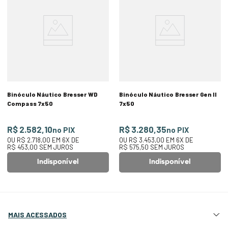
Binóculo Náutico Bresser WD
Binóculo Náutico Bresser Gen II
Compass 7x50
7x50
R$ 2.582,10
R$ 3.280,35
no PIX
no PIX
OU
R$ 2.718,00
EM
6
X DE
OU
R$ 3.453,00
EM
6
X DE
R$ 453,00
SEM JUROS
R$ 575,50
SEM JUROS
Indisponível
Indisponível
MAIS ACESSADOS