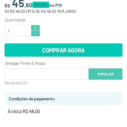
45
,
60
no PIX
R$
5
% OFF
OU
R$ 48,00
EM
1
X DE
R$ 48,00
SEM JUROS
COMPRAR AGORA
Não sei
meu CEP
Condições de pagamento
À vista R$ 48,00