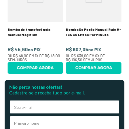
O
R$
Bomba de transferência
Bomba De Porão Manual Rule M-
manual Magiflux
165 30 Litros Por Minuto
R$ 45,60
R$ 607,05
no PIX
no PIX
OU
R$ 48,00
EM
1
X DE
R$ 48,00
OU
R$ 639,00
EM
6
X DE
SEM JUROS
R$ 106,50
SEM JUROS
COMPRAR AGORA
COMPRAR AGORA
Não perca nossas ofertas!
Cadastre-se e receba tudo por e-mail.