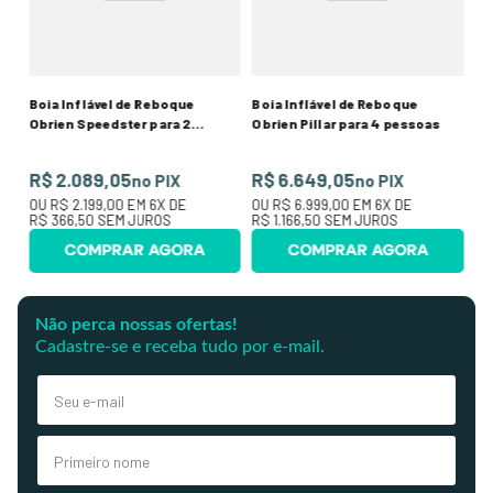
O
R$
Boia Inflável de Reboque
Boia Inflável de Reboque
Obrien Speedster para 2
Obrien Pillar para 4 pessoas
pessoas
R$ 2.089,05
R$ 6.649,05
no PIX
no PIX
OU
R$ 2.199,00
EM
6
X DE
OU
R$ 6.999,00
EM
6
X DE
R$ 366,50
SEM JUROS
R$ 1.166,50
SEM JUROS
COMPRAR AGORA
COMPRAR AGORA
Não perca nossas ofertas!
Cadastre-se e receba tudo por e-mail.