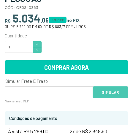
CÓD.
:
OR0840363
5.034
,
05
no PIX
R$
5
% OFF
OU
R$ 5.299,00
EM
6
X DE
R$ 883,17
SEM JUROS
COMPRAR AGORA
Não sei
meu CEP
Condições de pagamento
À vista R$ 5.299,00
2x de R$ 2.649,50