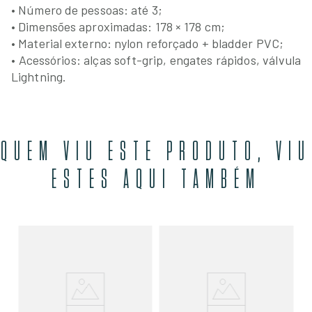
• Número de pessoas: até 3;
• Dimensões aproximadas: 178 × 178 cm;
• Material externo: nylon reforçado + bladder PVC;
• Acessórios: alças soft-grip, engates rápidos, válvula
Lightning.
QUEM VIU ESTE PRODUTO, VIU
ESTES AQUI TAMBÉM
Bo
as
Ob
R