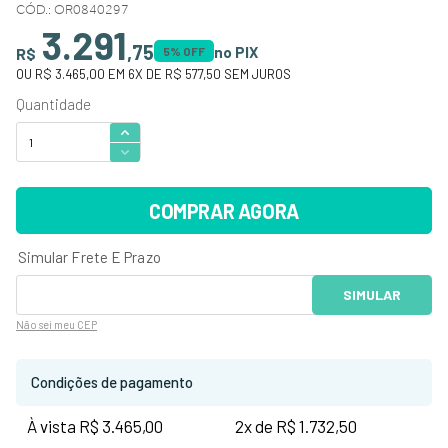
CÓD.
:
OR0840297
3.291
,
75
no PIX
R$
5
% OFF
OU
R$ 3.465,00
EM
6
X DE
R$ 577,50
SEM JUROS
COMPRAR AGORA
Não sei
meu CEP
Condições de pagamento
À vista R$ 3.465,00
2x de R$ 1.732,50