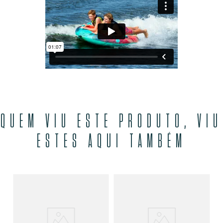
QUEM VIU ESTE PRODUTO, VIU
ESTES AQUI TAMBÉM
Bo
s
Ob