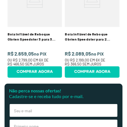
R
O
R$
Boia Inflável de Reboque
Boia Inflável de Reboque
Obrien Speedster 3 para 3
Obrien Speedster para 2
pessoas
pessoas
R$ 2.659,05
R$ 2.089,05
no PIX
no PIX
OU
R$ 2.799,00
EM
6
X DE
OU
R$ 2.199,00
EM
6
X DE
R$ 466,50
SEM JUROS
R$ 366,50
SEM JUROS
COMPRAR AGORA
COMPRAR AGORA
Não perca nossas ofertas!
Cadastre-se e receba tudo por e-mail.