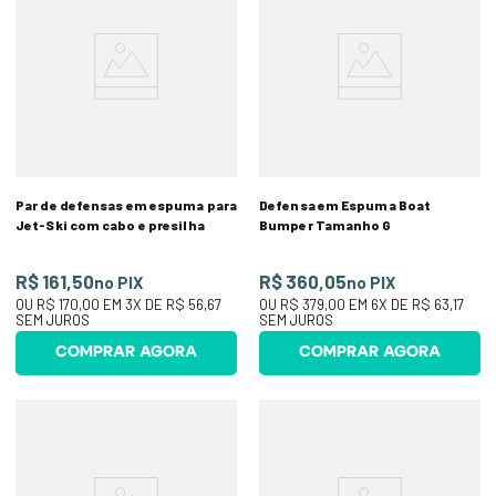
Par de defensas em espuma para
Defensa em Espuma Boat
Jet-Ski com cabo e presilha
Bumper Tamanho G
R$ 161,50
R$ 360,05
no PIX
no PIX
OU
R$ 170,00
EM
3
X DE
R$ 56,67
OU
R$ 379,00
EM
6
X DE
R$ 63,17
SEM JUROS
SEM JUROS
COMPRAR AGORA
COMPRAR AGORA