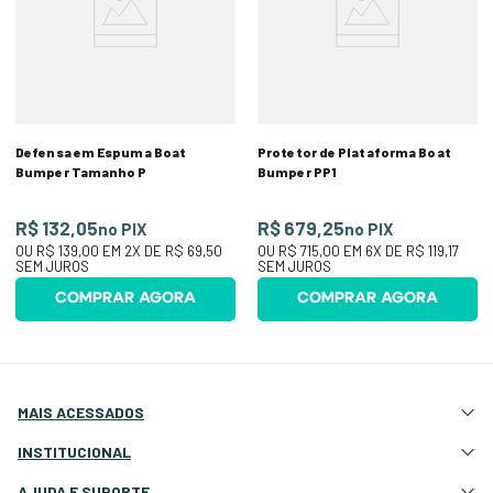
Defensa em Espuma Boat
Protetor de Plataforma Boat
Bumper Tamanho P
Bumper PP1
R$ 132,05
R$ 679,25
no PIX
no PIX
OU
R$ 139,00
EM
2
X DE
R$ 69,50
OU
R$ 715,00
EM
6
X DE
R$ 119,17
SEM JUROS
SEM JUROS
COMPRAR AGORA
COMPRAR AGORA
MAIS ACESSADOS
Atração e Ancoragem
INSTITUCIONAL
Botes Infláveis
Quem Somos
AJUDA E SUPORTE