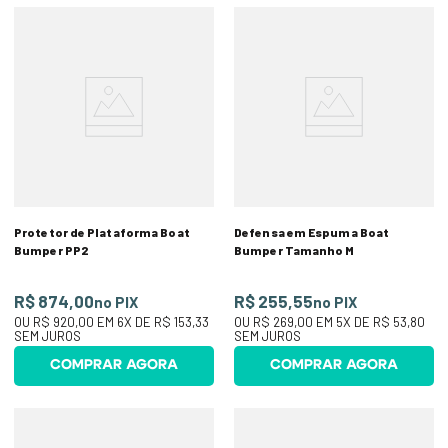
Protetor de Plataforma Boat
Defensa em Espuma Boat
Bumper PP2
Bumper Tamanho M
R$ 874,00
R$ 255,55
no PIX
no PIX
OU
R$ 920,00
EM
6
X DE
R$ 153,33
OU
R$ 269,00
EM
5
X DE
R$ 53,80
SEM JUROS
SEM JUROS
COMPRAR AGORA
COMPRAR AGORA