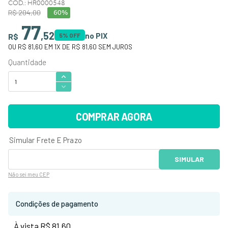
CÓD.
:
HR0000548
R$
204
,
00
60%
77
,
52
no PIX
R$
5
% OFF
OU
R$ 81,60
EM
1
X DE
R$ 81,60
SEM JUROS
COMPRAR AGORA
Não sei
meu CEP
Condições de pagamento
À vista R$ 81,60