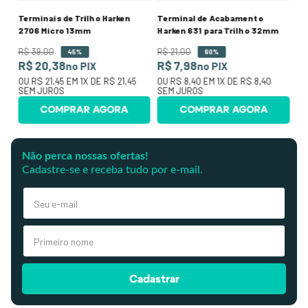
Terminais de Trilho Harken
Terminal de Acabamento
2706 Micro 13mm
Harken 631 para Trilho 32mm
R$
39
,
00
R$
21
,
00
45%
60%
R$ 20,38
R$ 7,98
no PIX
no PIX
OU
R$ 21,45
EM
1
X DE
R$ 21,45
OU
R$ 8,40
EM
1
X DE
R$ 8,40
SEM JUROS
SEM JUROS
COMPRAR AGORA
COMPRAR AGORA
Não perca nossas ofertas!
Cadastre-se e receba tudo por e-mail.
Cadastrar