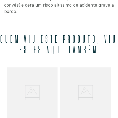
convés) e gera um risco altíssimo de acidente grave a
bordo.
QUEM VIU ESTE PRODUTO, VIU
ESTES AQUI TAMBÉM
Te
Ha
Tr
R$
R$
0
O
SE