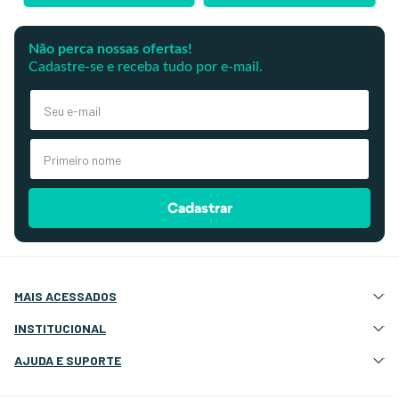
Não perca nossas ofertas!
Cadastre-se e receba tudo por e-mail.
Cadastrar
MAIS ACESSADOS
Atração e Ancoragem
INSTITUCIONAL
Botes Infláveis
Quem Somos
AJUDA E SUPORTE
Eletrônicos e Navegação
Nossas Lojas
Deck, Cockpit e Costado
Atendimento Site