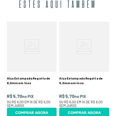
ESTES AQUI TAMBÉM
Al
Re
R
67
O
SE
Alça Estampada Regatta de
Alça Estampada Regatta de
6,0mm em Inox
5,0mm em Inox
R$ 5,70
R$ 5,70
no PIX
no PIX
OU
R$ 6,00
EM
1
X DE
R$ 6,00
OU
R$ 6,00
EM
1
X DE
R$ 6,00
SEM JUROS
SEM JUROS
COMPRAR AGORA
COMPRAR AGORA