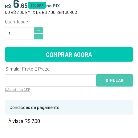
6
,
65
no PIX
R$
5
% OFF
OU
R$ 7,00
EM
1
X DE
R$ 7,00
SEM JUROS
COMPRAR AGORA
Não sei
meu CEP
Condições de pagamento
À vista R$ 7,00