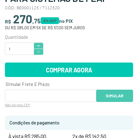
CÓD.
:
BE0001125 / T112520
270
,
75
no PIX
R$
5
% OFF
OU
R$ 285,00
EM
5
X DE
R$ 57,00
SEM JUROS
COMPRAR AGORA
Não sei
meu CEP
Condições de pagamento
À vista R$ 285,00
2x de R$ 142,50