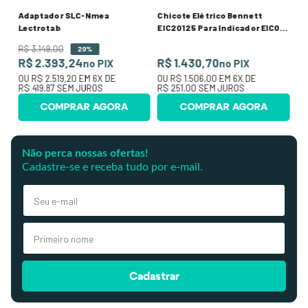
Adaptador SLC-Nmea
Chicote Elétrico Bennett
Lectrotab
EIC20125 Para Indicador EIC001
E Bomba Hidráulica Com 25 Pés
R$
3
.
149
,
00
20%
Azul
R$ 2.393,24
R$ 1.430,70
no PIX
no PIX
OU
R$ 2.519,20
EM
6
X DE
OU
R$ 1.506,00
EM
6
X DE
R$ 419,87
SEM JUROS
R$ 251,00
SEM JUROS
COMPRAR AGORA
COMPRAR AGORA
Não perca nossas ofertas!
Cadastre-se e receba tudo por e-mail.
Cadastrar