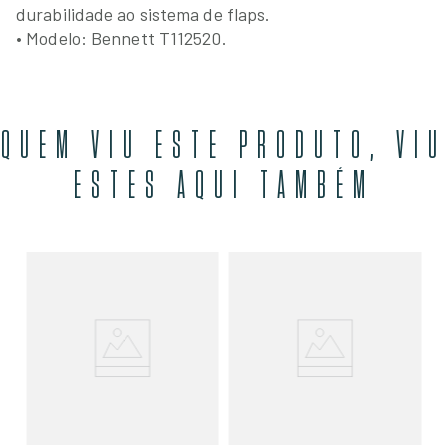
durabilidade ao sistema de flaps.
• Modelo: Bennett T112520.
QUEM VIU ESTE PRODUTO, VIU
ESTES AQUI TAMBÉM
ba
Ca
Be
Ex
R$
(B
R
,00
O
SE