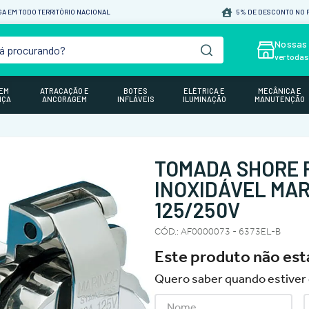
A EM TODO TERRITÓRIO NACIONAL
5% DE DESCONTO NO P
á procurando?
Nossas 
ver toda
GEM
ATRACAÇÃO E
BOTES
ELÉTRICA E
MECÂNICA E
NÇA
ANCORAGEM
INFLÁVEIS
ILUMINAÇÃO
MANUTENÇÃO
TOMADA SHORE 
INOXIDÁVEL MAR
125/250V
CÓD.
:
AF0000073 - 6373EL-B
Este produto não es
Quero saber quando estiver 