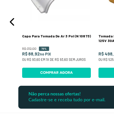
Capa Para Tomada De Ar 3 Pol (N 10873)
Tomada 
125V 30
R$
312
,
00
70%
R$ 88,92
R$ 498
no PIX
OU
R$ 93,60
EM
1
X DE
R$ 93,60
SEM JUROS
OU
R$ 525
COMPRAR AGORA
Não perca nossas ofertas!
Cadastre-se e receba tudo por e-mail.