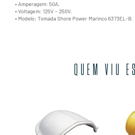
• Amperagem: 50A.
• Voltagem: 125V – 250V.
• Modelo: Tomada Shore Power Marinco 6373EL-B.
QUEM VIU E
-35SPP
EM