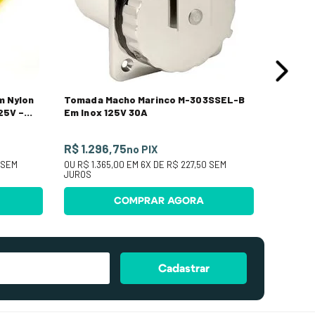
m Nylon
Tomada Macho Marinco M-303SSEL-B
25V –
Em Inox 125V 30A
R$ 1.296,75
no PIX
SEM
OU
R$ 1.365,00
EM
6
X DE
R$ 227,50
SEM
JUROS
COMPRAR AGORA
Cadastrar