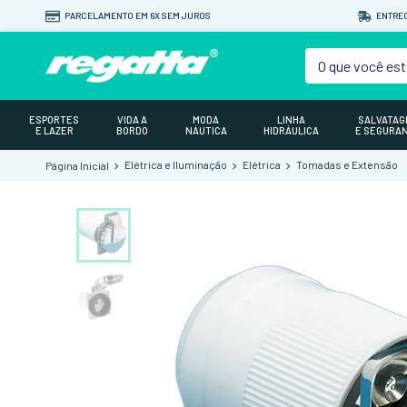
PARCELAMENTO EM 6X SEM JUROS
ENTREG
O que você est
ESPORTES
VIDA A
MODA
LINHA
SALVATA
E LAZER
BORDO
NÁUTICA
HIDRÁULICA
E SEGURA
Elétrica e Iluminação
Elétrica
Tomadas e Extensão