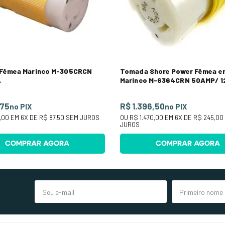
Fêmea Marinco M-305CRCN
Tomada Shore Power Fêmea e
A
Marinco M-6364CRN 50AMP/ 1
250V
,75
R$ 1.396,50
no PIX
no PIX
,00
EM
6
X DE
R$ 87,50
SEM JUROS
OU
R$ 1.470,00
EM
6
X DE
R$ 245,00
JUROS
COMPRAR AGORA
COMPRAR AGORA