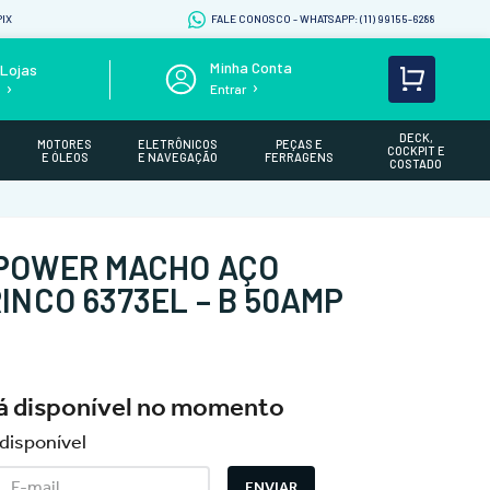
IX
FALE CONOSCO - WHATSAPP: (11) 99155-6288
Lojas
Entrar
s
DECK,
MOTORES
ELETRÔNICOS
PEÇAS E
COCKPIT E
E ÓLEOS
E NAVEGAÇÃO
FERRAGENS
COSTADO
POWER MACHO AÇO
INCO 6373EL – B 50AMP
tá disponível no momento
disponível
ENVIAR