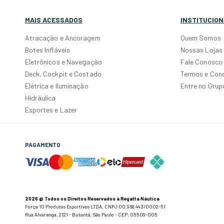
MAIS ACESSADOS
INSTITUCION
Atracação e Ancoragem
Quem Somos
Botes Infláveis
Nossas Lojas
Eletrônicos e Navegação
Fale Conosco
Deck, Cockpit e Costado
Termos e Con
Elétrica e Iluminação
Entre no Gru
Hidráulica
Esportes e Lazer
PAGAMENTO
2026 @ Todos os Direitos Reservados à Regatta Náutica
Força 10 Produtos Esportivos LTDA. CNPJ 00.968.443/0002-51
Rua Alvarenga, 2121 - Butantã, São Paulo - CEP: 05509-005