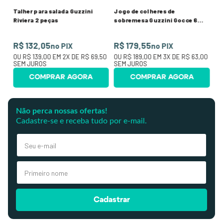
Talher para salada Guzzini
Jogo de colheres de
Riviera 2 peças
sobremesa Guzzini Gocce 6
peças
R$ 132,05
R$ 179,55
no PIX
no PIX
OU
R$ 139,00
EM
2
X DE
R$ 69,50
OU
R$ 189,00
EM
3
X DE
R$ 63,00
SEM JUROS
SEM JUROS
COMPRAR AGORA
COMPRAR AGORA
Não perca nossas ofertas!
Cadastre-se e receba tudo por e-mail.
Cadastrar