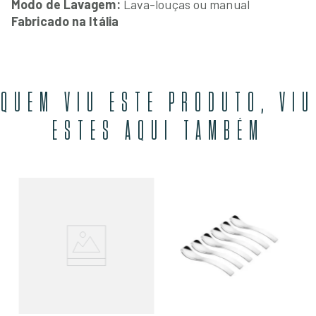
Modo de Lavagem:
Lava-louças ou manual
Fabricado na Itália
QUEM VIU ESTE PRODUTO, VIU
ESTES AQUI TAMBÉM
Jo
em
R
O
R$