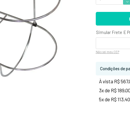
Não sei
meu CEP
Condições de p
À vista R$ 567,
3x de R$ 189,0
5x de R$ 113,40