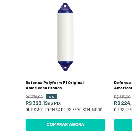
Defensa Polyform F1 Original
Defensa 
Americana Branca
America
R$
378
,
00
R$
315
,
00
10%
R$ 323,19
R$ 224
no PIX
OU
R$ 340,20
EM
6
X DE
R$ 56,70
SEM JUROS
OU
R$ 236
COMPRAR AGORA