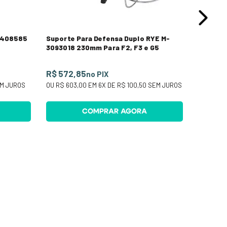
M-408585
Suporte Para Defensa Duplo RYE M-
3093018 230mm Para F2, F3 e G5
R$ 572,85
no PIX
M JUROS
OU
R$ 603,00
EM
6
X DE
R$ 100,50
SEM JUROS
COMPRAR AGORA