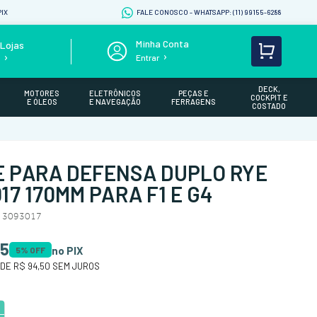
IX
FALE CONOSCO - WHATSAPP: (11) 99155-6288
Lojas
Entrar
s
DECK,
MOTORES
ELETRÔNICOS
PEÇAS E
COCKPIT E
E ÓLEOS
E NAVEGAÇÃO
FERRAGENS
COSTADO
 PARA DEFENSA DUPLO RYE
17 170MM PARA F1 E G4
/ 3093017
5
no PIX
5
% OFF
 DE
R$ 94,50
SEM JUROS