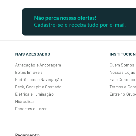
Não perca nossas ofertas!
Cadastre-se e receba tudo por e-mail.
MAIS ACESSADOS
INSTITUCION
Atracação e Ancoragem
Quem Somos
Botes Infláveis
Nossas Lojas
Eletrônicos e Navegação
Fale Conosco
Deck, Cockpit e Costado
Termos e Con
Elétrica e Iluminação
Entre no Gru
Hidráulica
Esportes e Lazer
Pagamento