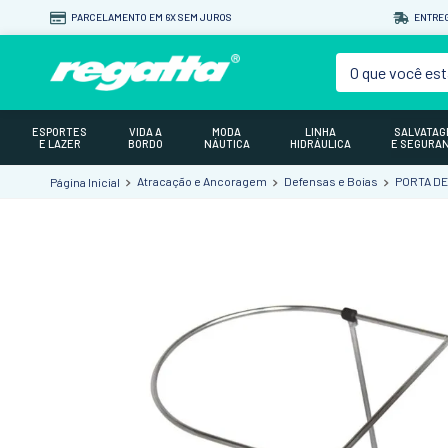
PARCELAMENTO EM 6X SEM JUROS
ENTREG
O que você est
ESPORTES
VIDA A
MODA
LINHA
SALVATA
E LAZER
BORDO
NÁUTICA
HIDRÁULICA
E SEGURA
Atracação e Ancoragem
Defensas e Boias
PORTA D