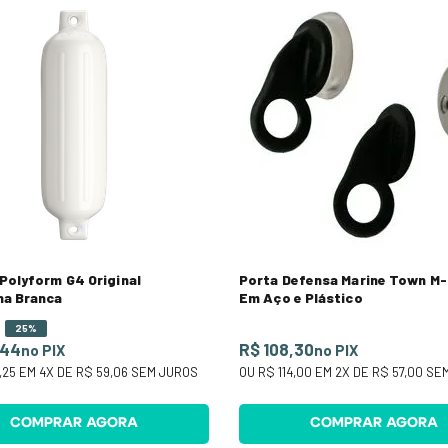
Polyform G4 Original
Porta Defensa Marine Town M
na Branca
Em Aço e Plástico
25%
,44
R$ 108,30
no PIX
no PIX
,25
EM
4
X DE
R$ 59,06
SEM JUROS
OU
R$ 114,00
EM
2
X DE
R$ 57,00
SEM
COMPRAR AGORA
COMPRAR AGORA