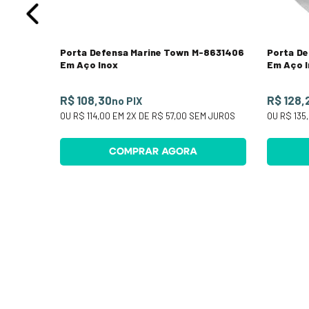
Porta Defensa Marine Town M-8631406
Porta D
Em Aço Inox
Em Aço 
R$ 108,30
R$ 128,
no PIX
OU
R$ 114,00
EM
2
X DE
R$ 57,00
SEM JUROS
OU
R$ 135
COMPRAR AGORA