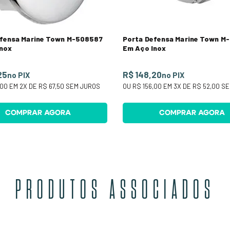
efensa Marine Town M-508587
Porta Defensa Marine Town 
Inox
Em Aço Inox
25
R$ 148,20
no PIX
no PIX
,00
EM
2
X DE
R$ 67,50
SEM JUROS
OU
R$ 156,00
EM
3
X DE
R$ 52,00
SE
COMPRAR AGORA
COMPRAR AGORA
PRODUTOS ASSOCIADOS