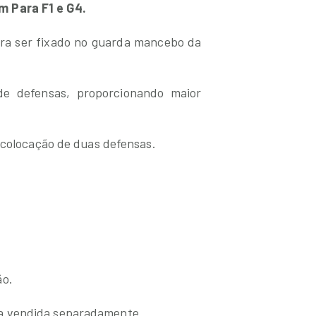
 Para F1 e G4.
ara ser fixado no guarda mancebo da
 de defensas, proporcionando maior
 colocação de duas defensas.
ão.
a vendida separadamente.