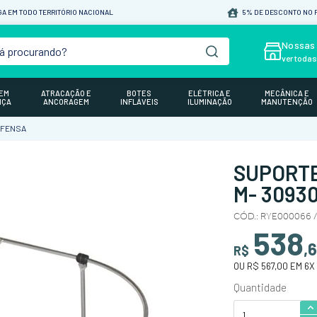
A EM TODO TERRITÓRIO NACIONAL
5% DE DESCONTO NO P
á procurando?
Nossas 
ver toda
GEM
ATRACAÇÃO E
BOTES
ELÉTRICA E
MECÂNICA E
NÇA
ANCORAGEM
INFLÁVEIS
ILUMINAÇÃO
MANUTENÇÃO
EFENSA
SUPORTE
M- 30930
CÓD.
:
RYE000066 
538
,
6
R$
OU
R$ 567,00
EM
6
X