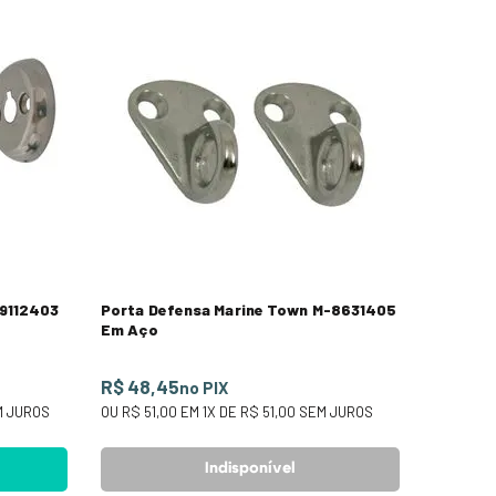
-9112403
Porta Defensa Marine Town M-8631405
Em Aço
R$ 48,45
no PIX
 JUROS
OU
R$ 51,00
EM
1
X DE
R$ 51,00
SEM JUROS
Indisponível