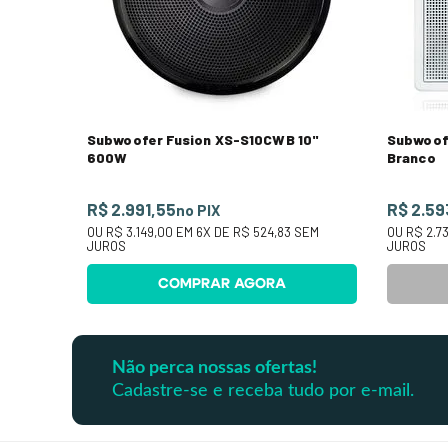
Subwoofer Fusion XS-S10CWB 10"
Subwoof
600W
Branco
R$ 2.991,55
R$ 2.59
no PIX
OU
R$ 3.149,00
EM
6
X DE
R$ 524,83
SEM
OU
R$ 2.7
JUROS
JUROS
COMPRAR AGORA
Não perca nossas ofertas!
Cadastre-se e receba tudo por e-mail.