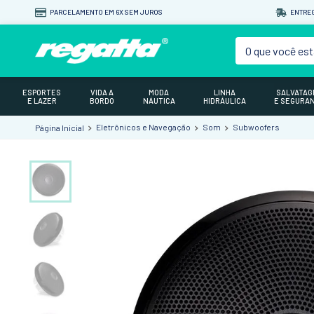
PARCELAMENTO EM 6X SEM JUROS
ENTREG
O que você est
ESPORTES
VIDA A
MODA
LINHA
SALVATA
E LAZER
BORDO
NÁUTICA
HIDRÁULICA
E SEGURA
Eletrônicos e Navegação
Som
Subwoofers