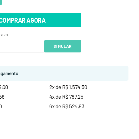
COMPRAR AGORA
agamento
9,00
2x de R$ 1.574,50
,66
4x de R$ 787,25
0
6x de R$ 524,83