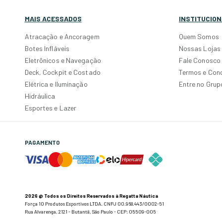
MAIS ACESSADOS
INSTITUCION
Atracação e Ancoragem
Quem Somos
Botes Infláveis
Nossas Lojas
Eletrônicos e Navegação
Fale Conosco
Deck, Cockpit e Costado
Termos e Con
Elétrica e Iluminação
Entre no Gru
Hidráulica
Esportes e Lazer
PAGAMENTO
2026 @ Todos os Direitos Reservados à Regatta Náutica
Força 10 Produtos Esportivos LTDA. CNPJ 00.968.443/0002-51
Rua Alvarenga, 2121 - Butantã, São Paulo - CEP: 05509-005