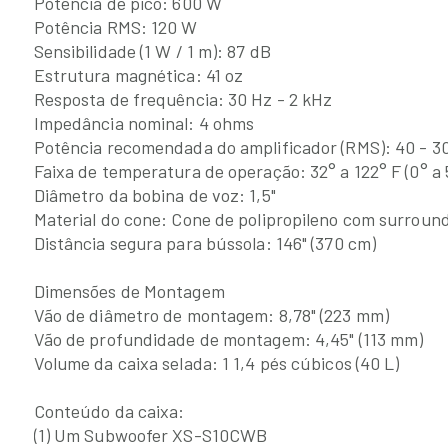
Potência de pico: 600 W
Potência RMS: 120 W
Sensibilidade (1 W / 1 m): 87 dB
Estrutura magnética: 41 oz
Resposta de frequência: 30 Hz - 2 kHz
Impedância nominal: 4 ohms
Potência recomendada do amplificador (RMS): 40 - 3
Faixa de temperatura de operação: 32° a 122° F (0° a 
Diâmetro da bobina de voz: 1,5"
Material do cone: Cone de polipropileno com surroun
Distância segura para bússola: 146" (370 cm)
Dimensões de Montagem
Vão de diâmetro de montagem: 8,78" (223 mm)
Vão de profundidade de montagem: 4,45" (113 mm)
Volume da caixa selada: 1 1,4 pés cúbicos (40 L)
Conteúdo da caixa:
(1) Um Subwoofer XS-S10CWB