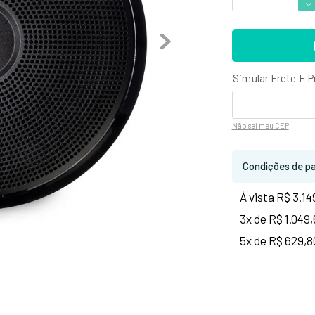
Não sei
meu CEP
Condições de p
À vista R$ 3.14
3x de R$ 1.049
5x de R$ 629,8