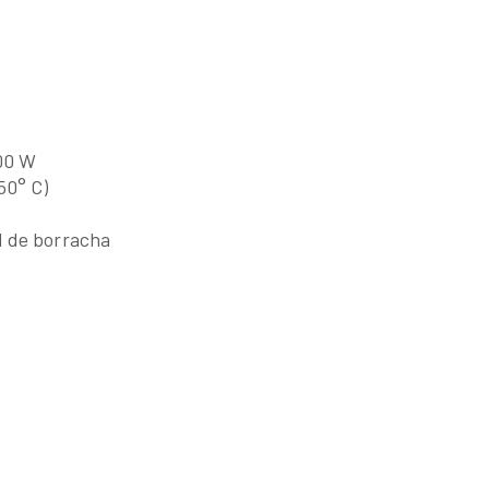
00 W
50° C)
d de borracha