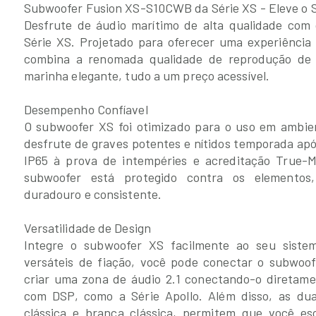
Subwoofer Fusion XS-S10CWB da Série XS - Eleve o 
Desfrute de áudio marítimo de alta qualidade co
Série XS. Projetado para oferecer uma experiência
combina a renomada qualidade de reprodução de 
marinha elegante, tudo a um preço acessível.
Desempenho Confíavel
O subwoofer XS foi otimizado para o uso em ambie
desfrute de graves potentes e nítidos temporada ap
IP65 à prova de intempéries e acreditação True-
subwoofer está protegido contra os elemento
duradouro e consistente.
Versatilidade de Design
Integre o subwoofer XS facilmente ao seu siste
versáteis de fiação, você pode conectar o subwoof
criar uma zona de áudio 2.1 conectando-o diretame
com DSP, como a Série Apollo. Além disso, as dua
clássica e branca clássica, permitem que você e