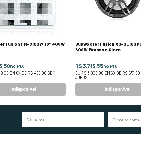
er Fusion FM-S10SW 10” 400W
Subwoofer Fusion XS-SL10SP
600W Branco e Cinza
3,50
R$ 3.713,55
no PIX
no PIX
30,00
EM
6
X DE
R$ 455,00
SEM
OU
R$ 3.909,00
EM
6
X DE
R$ 651,50
JUROS
Indisponível
Indisponível