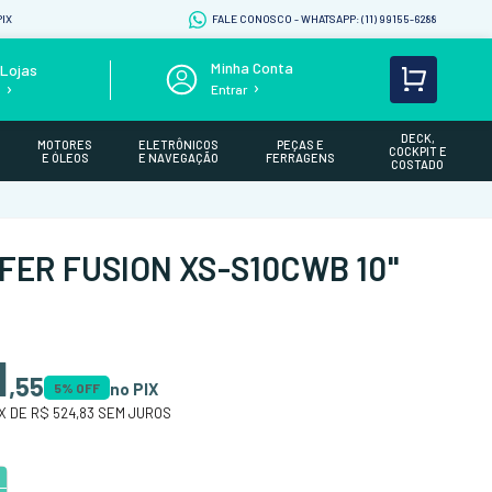
IX
FALE CONOSCO - WHATSAPP: (11) 99155-6288
Lojas
Entrar
s
DECK,
MOTORES
ELETRÔNICOS
PEÇAS E
COCKPIT E
E ÓLEOS
E NAVEGAÇÃO
FERRAGENS
COSTADO
ER FUSION XS-S10CWB 10"
1
,
55
no PIX
5
% OFF
X DE
R$ 524,83
SEM JUROS