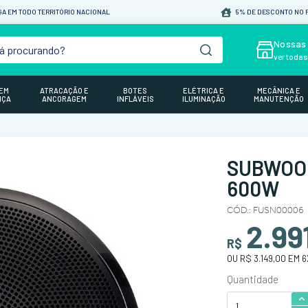
A EM TODO TERRITÓRIO NACIONAL
5% DE DESCONTO NO P
á procurando?
Nossas 
ver toda
GEM
ATRACAÇÃO E
BOTES
ELÉTRICA E
MECÂNICA E
NÇA
ANCORAGEM
INFLÁVEIS
ILUMINAÇÃO
MANUTENÇÃO
SUBWOOF
600W
CÓD.
:
FUSN00006
2.99
R$
OU
R$ 3.149,00
EM
6