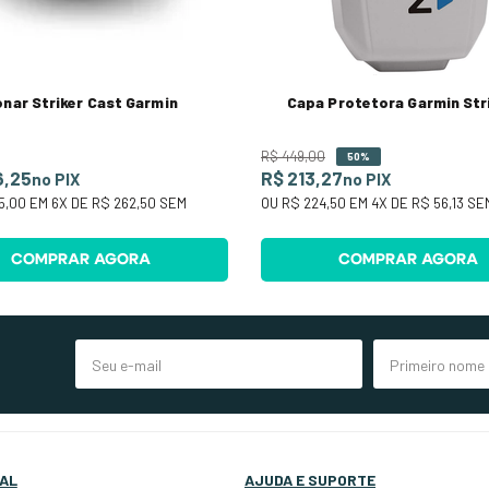
nar Striker Cast Garmin
Capa Protetora Garmin Str
R$
449
,
00
50%
6,25
R$ 213,27
no PIX
no PIX
5,00
EM
6
X DE
R$ 262,50
SEM
OU
R$ 224,50
EM
4
X DE
R$ 56,13
SE
COMPRAR AGORA
COMPRAR AGORA
AL
AJUDA E SUPORTE