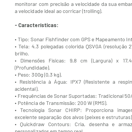
monitorar com precisão a velocidade da sua embar
a velocidade ideal ao corricar (trolling).
- Características:
• Tipo: Sonar Fishfinder com GPS e Mapeamento In
• Tela: 4.3 polegadas colorida QSVGA (resolução 2
brilho.
• Dimensões Físicas: 9,8 cm (Largura) x 17
(Profundidade).
• Peso: 300g (0,3 kg).
• Resistência à Água: IPX7 (Resistente a resp
acidental).
• Frequências de Sonar Suportadas: Tradicional 50
• Potência de Transmissão: 200 W (RMS).
• Tecnologia Sonar CHIRP: Proporciona image
excelente separação dos alvos (peixes e estruturas)
• Quickdraw Contours: Cria, desenha e arma
personalizados em tempo real.