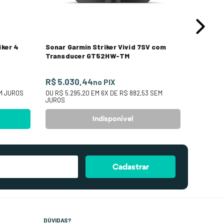
iker 4
Sonar Garmin Striker Vivid 7SV com
Transducer GT52HW-TM
R$ 5.030,44
no PIX
M JUROS
OU
R$ 5.295,20
EM
6
X DE
R$ 882,53
SEM
JUROS
Indisponível
Cadastrar
DÚVIDAS?