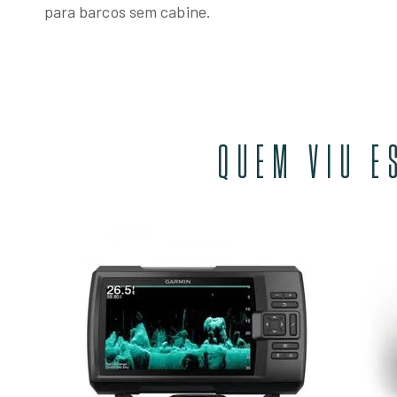
para barcos sem cabine.
QUEM VIU E
Plus
EM