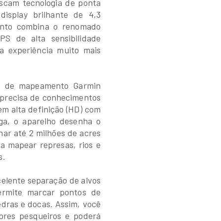
uscam tecnologia de ponta
splay brilhante de 4,3
mento combina o renomado
S de alta sensibilidade
a experiência muito mais
re de mapeamento Garmin
 precisa de conhecimentos
em alta definição (HD) com
ga, o aparelho desenha o
ar até 2 milhões de acres
ra mapear represas, rios e
s.
celente separação de alvos
ermite marcar pontos de
edras e docas. Assim, você
ores pesqueiros e poderá