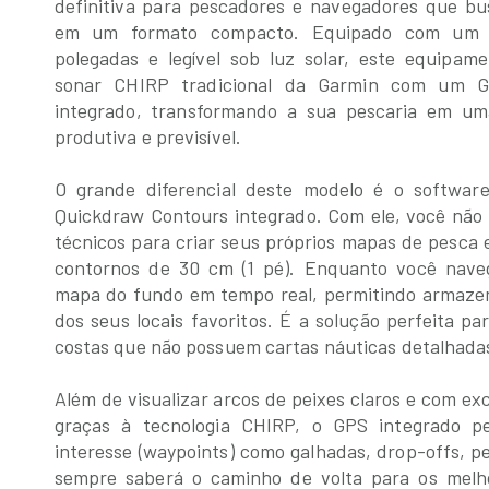
definitiva para pescadores e navegadores que b
em um formato compacto. Equipado com um di
polegadas e legível sob luz solar, este equipa
sonar CHIRP tradicional da Garmin com um GP
integrado, transformando a sua pescaria em um
produtiva e previsível.
O grande diferencial deste modelo é o softwa
Quickdraw Contours integrado. Com ele, você não
técnicos para criar seus próprios mapas de pesca 
contornos de 30 cm (1 pé). Enquanto você nave
mapa do fundo em tempo real, permitindo armazen
dos seus locais favoritos. É a solução perfeita pa
costas que não possuem cartas náuticas detalhada
Além de visualizar arcos de peixes claros e com ex
graças à tecnologia CHIRP, o GPS integrado p
interesse (waypoints) como galhadas, drop-offs, p
sempre saberá o caminho de volta para os melh