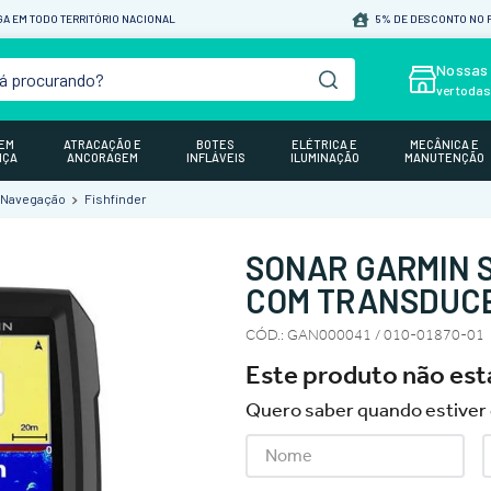
A EM TODO TERRITÓRIO NACIONAL
5% DE DESCONTO NO P
á procurando?
Nossas 
ver toda
GEM
ATRACAÇÃO E
BOTES
ELÉTRICA E
MECÂNICA E
NÇA
ANCORAGEM
INFLÁVEIS
ILUMINAÇÃO
MANUTENÇÃO
e Navegação
Fishfinder
SONAR GARMIN S
COM TRANSDUC
CÓD.
:
GAN000041 / 010-01870-01
Este produto não es
Quero saber quando estiver 