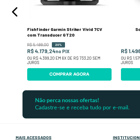
Fishfinder Garmin Striker Vivid 7CV
So
com Transducer GT20
R$
5
.
499
,
00
20%
R$ 4.179,24
R$ 1.49
no PIX
OU
R$ 4.399,20
EM
6
X DE
R$ 733,20
SEM
OU
R$ 1.57
JUROS
JUROS
COMPRAR AGORA
Não perca nossas ofertas!
Cadastre-se e receba tudo por e-mail.
MAIS ACESSADOS
INSTITUCION