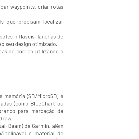
car waypoints, criar rotas
is que precisam localizar
botes infláveis, lanchas de
ao seu design otimizado.
cas de corrico utilizando o
e memória (SD/MicroSD) e
gadas (como BlueChart ou
 branco para marcação de
kdraw.
(Dual-Beam) da Garmin, além
/inclinável e material de