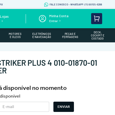
IX
FALE CONOSCO - WHATSAPP: (11) 99155-6288
Lojas
Entrar
s
DECK,
MOTORES
ELETRÔNICOS
PEÇAS E
COCKPIT E
E ÓLEOS
E NAVEGAÇÃO
FERRAGENS
COSTADO
TRIKER PLUS 4 010-01870-01
ER
tá disponível no momento
disponível
ENVIAR