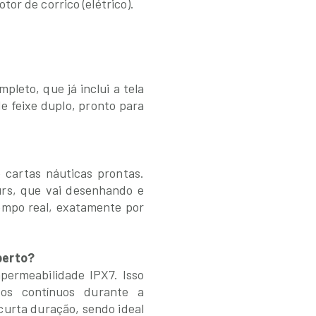
or de corrico (elétrico).
pleto, que já inclui a tela
e feixe duplo, pronto para
 cartas náuticas prontas.
urs, que vai desenhando e
empo real, exatamente por
berto?
permeabilidade IPX7. Isso
gos contínuos durante a
urta duração, sendo ideal