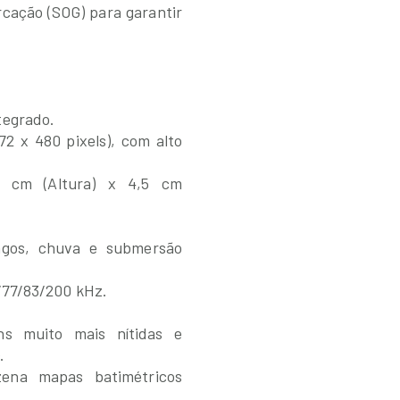
cação (SOG) para garantir
tegrado.
72 x 480 pixels), com alto
,4 cm (Altura) x 4,5 cm
ingos, chuva e submersão
/77/83/200 kHz.
ns muito mais nítidas e
.
zena mapas batimétricos