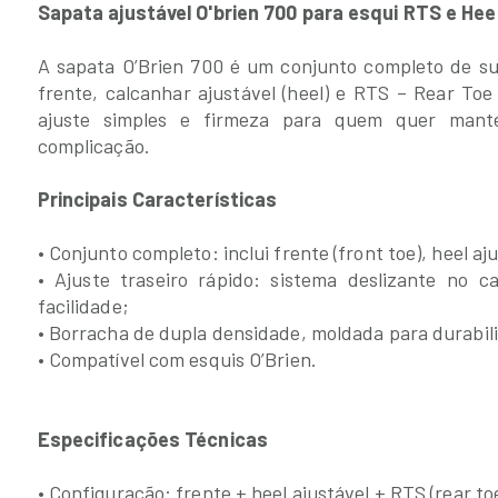
Sapata ajustável O'brien 700 para esqui RTS e Hee
A sapata O’Brien 700 é um conjunto completo de su
frente, calcanhar ajustável (heel) e RTS – Rear Toe
ajuste simples e firmeza para quem quer man
complicação.
Principais Características
• Conjunto completo: inclui frente (front toe), heel aj
• Ajuste traseiro rápido: sistema deslizante no c
facilidade;
• Borracha de dupla densidade, moldada para durabil
• Compatível com esquis O’Brien.
Especificações Técnicas
• Configuração: frente + heel ajustável + RTS (rear to