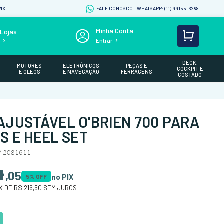
IX
FALE CONOSCO - WHATSAPP: (11) 99155-6288
Lojas
Entrar
s
DECK,
MOTORES
ELETRÔNICOS
PEÇAS E
COCKPIT E
E ÓLEOS
E NAVEGAÇÃO
FERRAGENS
COSTADO
AJUSTÁVEL O'BRIEN 700 PARA
S E HEEL SET
/ 2081611
4
,
05
no PIX
5
% OFF
X DE
R$ 216,50
SEM JUROS