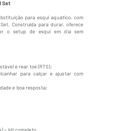
l Set
bstituição para esqui aquático, com
 Set. Construída para durar, oferece
ter o setup de esqui em dia sem
ustável e rear toe (RTS);
alcanhar para calçar e ajustar com
idade e boa resposta;
e) – kit completo.