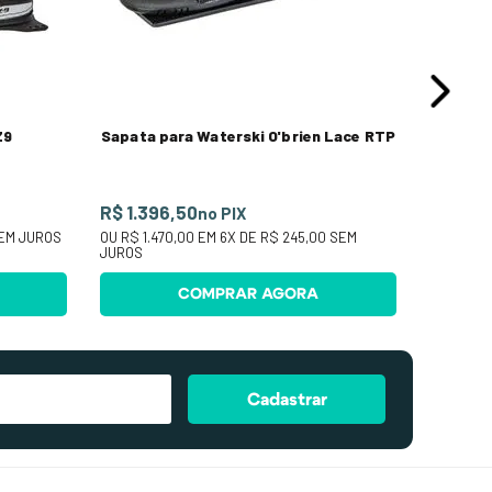
Z9
Sapata para Waterski O'brien Lace RTP
R$ 1.396,50
no PIX
EM JUROS
OU
R$ 1.470,00
EM
6
X DE
R$ 245,00
SEM
JUROS
COMPRAR AGORA
Cadastrar