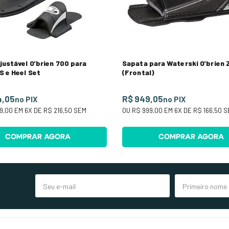
justável O'brien 700 para
Sapata para Waterski O'brien 
S e Heel Set
(Frontal)
4,05
R$ 949,05
no PIX
no PIX
99,00
EM
6
X DE
R$ 216,50
SEM
OU
R$ 999,00
EM
6
X DE
R$ 166,50
S
COMPRAR AGORA
COMPRAR AGORA