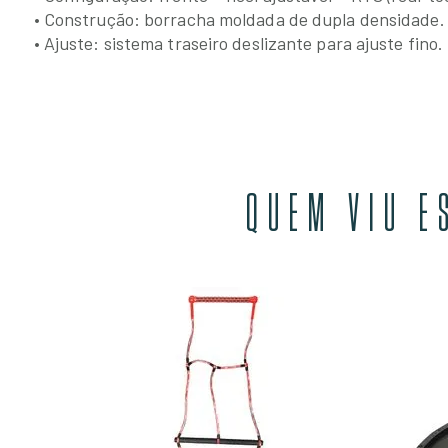
• Construção: borracha moldada de dupla densidade.
• Ajuste: sistema traseiro deslizante para ajuste fino.
QUEM VIU E
alom
M JUROS