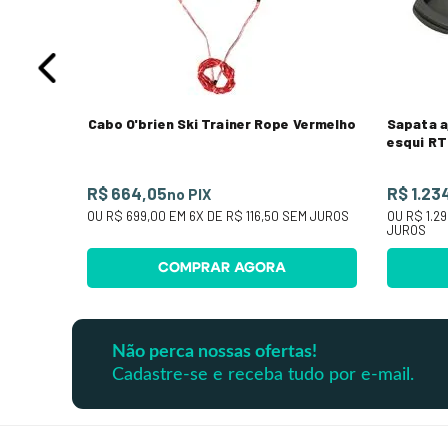
Cabo O'brien Ski Trainer Rope Vermelho
Sapata a
esqui RT
R$ 664,05
R$ 1.23
no PIX
OU
R$ 699,00
EM
6
X DE
R$ 116,50
SEM JUROS
OU
R$ 1.2
JUROS
COMPRAR AGORA
Não perca nossas ofertas!
Cadastre-se e receba tudo por e-mail.