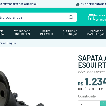
A EM TODO TERRITÓRIO NACIONAL
5% DE DESCONTO NO P
á procurando?
Nossas 
ver toda
GEM
ATRACAÇÃO E
BOTES
ELÉTRICA E
MECÂNICA E
NÇA
ANCORAGEM
INFLÁVEIS
ILUMINAÇÃO
MANUTENÇÃO
rios Esquis
SAPATA 
ESQUI RT
CÓD.
:
OR0840377 
1.23
R$
OU
R$ 1.299,00
EM
6