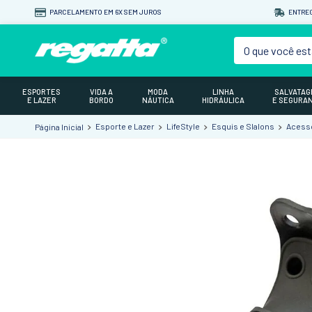
PARCELAMENTO EM 6X SEM JUROS
ENTREG
O que você est
ESPORTES
VIDA A
MODA
LINHA
SALVATA
E LAZER
BORDO
NÁUTICA
HIDRÁULICA
E SEGURA
Esporte e Lazer
LifeStyle
Esquis e Slalons
Acessó