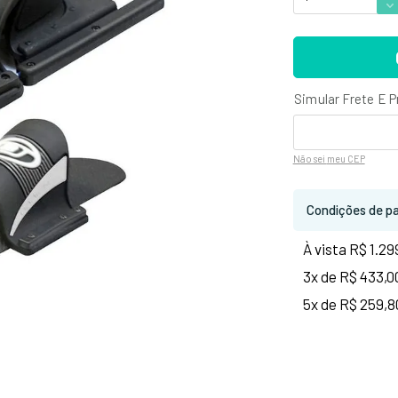
Não sei
meu CEP
Condições de p
À vista R$ 1.29
3x de R$ 433,0
5x de R$ 259,8