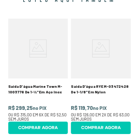
Sa
De
R
20
O
SE
Saída D’água Marine Town M-
Saída D’água RYE M-03472428
1003776 De 1-½" Em Aço Inox
De 1-1/8" Em Nylon
R$ 299,25
R$ 119,70
no PIX
no PIX
OU
R$ 315,00
EM
6
X DE
R$ 52,50
OU
R$ 126,00
EM
2
X DE
R$ 63,00
SEM JUROS
SEM JUROS
COMPRAR AGORA
COMPRAR AGORA