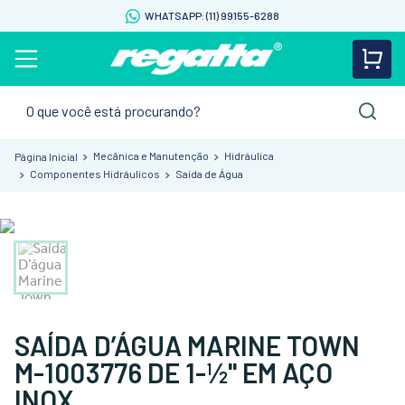
WHATSAPP: (11) 99155-6288
O que você está procurando?
Mecânica e Manutenção
Hidráulica
Componentes Hidráulicos
Saída de Água
SAÍDA D’ÁGUA MARINE TOWN
M-1003776 DE 1-½" EM AÇO
INOX