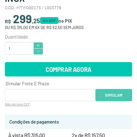
CÓD.
:
MTW000173 / 1003776
299
,
25
no PIX
R$
5
% OFF
OU
R$ 315,00
EM
6
X DE
R$ 52,50
SEM JUROS
COMPRAR AGORA
Não sei
meu CEP
Condições de pagamento
À vista R$ 315,00
2x de R$ 157,50