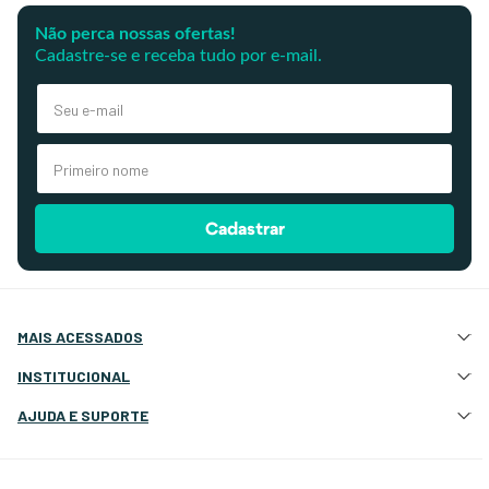
Não perca nossas ofertas!
Cadastre-se e receba tudo por e-mail.
Cadastrar
MAIS ACESSADOS
Atração e Ancoragem
INSTITUCIONAL
Botes Infláveis
Quem Somos
AJUDA E SUPORTE
Eletrônicos e Navegação
Nossas Lojas
Deck, Cockpit e Costado
Atendimento Site
Fale Conosco
Elétrica e Iluminação
Cotação Atacado e Revenda