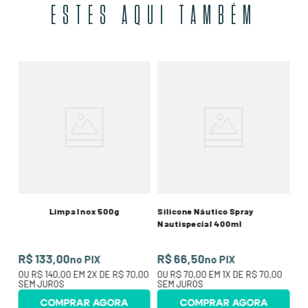
ESTES AQUI TAMBÉM
Va
3
R
00
O
SE
Limpa Inox 500g
Silicone Náutico Spray
Nautispecial 400ml
R$ 133,00
R$ 66,50
no PIX
no PIX
OU
R$ 140,00
EM
2
X DE
R$ 70,00
OU
R$ 70,00
EM
1
X DE
R$ 70,00
SEM JUROS
SEM JUROS
COMPRAR AGORA
COMPRAR AGORA