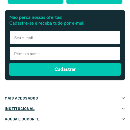
Não perca nossas ofertas!
Cadastre-se e receba tudo por e-mail.
Cadastrar
MAIS ACESSADOS
Atração e Ancoragem
INSTITUCIONAL
Botes Infláveis
Quem Somos
AJUDA E SUPORTE
Eletrônicos e Navegação
Nossas Lojas
Deck, Cockpit e Costado
Atendimento Site